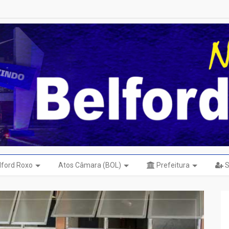
elford Roxo
Atos Câmara (BOL)
Prefeitura
S