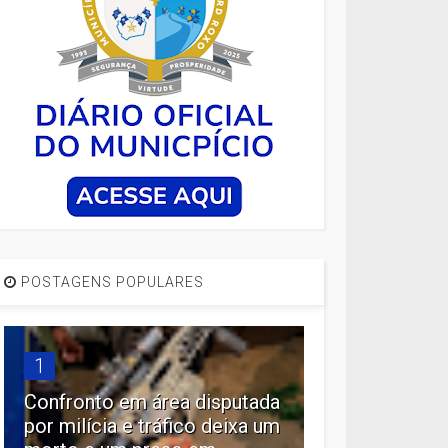
POSTAGENS POPULARES
1
Confronto em área disputada
por milícia e tráfico deixa um