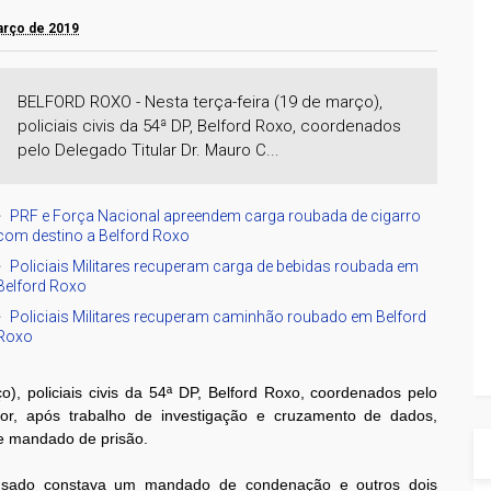
março de 2019
BELFORD ROXO - Nesta terça-feira (19 de março),
policiais civis da 54ª DP, Belford Roxo, coordenados
pelo Delegado Titular Dr. Mauro C...
PRF e Força Nacional apreendem carga roubada de cigarro
com destino a Belford Roxo
Policiais Militares recuperam carga de bebidas roubada em
Belford Roxo
Policiais Militares recuperam caminhão roubado em Belford
Roxo
o), policiais civis da 54ª DP, Belford Roxo, coordenados pelo
ior, após trabalho de investigação e cruzamento de dados,
e mandado de prisão.
acusado constava um mandado de condenação e outros dois