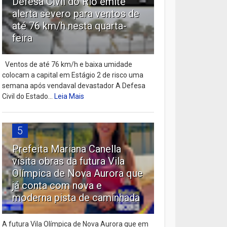
Defesa Civil do Rio emite
alerta severo para ventos de
até 76 km/h nesta quarta-
feira
Ventos de até 76 km/h e baixa umidade
colocam a capital em Estágio 2 de risco uma
semana após vendaval devastador A Defesa
Civil do Estado...
Leia Mais
5
Prefeita Mariana Canella
visita obras da futura Vila
Olímpica de Nova Aurora que
já conta com nova e
moderna pista de caminhada
A futura Vila Olímpica de Nova Aurora que em