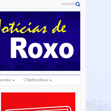
PESQUISAR
ervidor
Belford Roxo