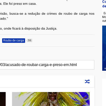
Co
. Ele foi preso em casa.
de
Eq
isão, busca-se a redução de crimes de roubo de carga nos
Mo
tado.”
ou
 onde ficará à disposição da Justiça.
Roubo de carga
56