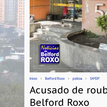
Início
Belford Roxo
polícia
54ªDP
Acusado de roub
Belford Roxo