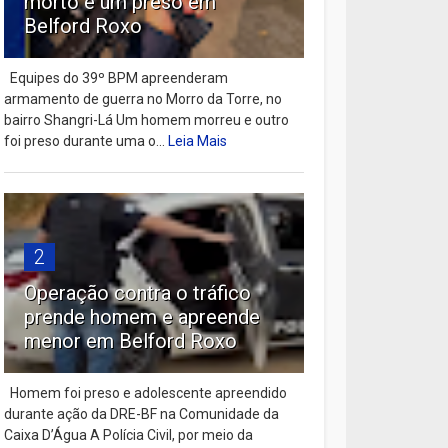
morto e um preso em
Belford Roxo
Equipes do 39º BPM apreenderam
armamento de guerra no Morro da Torre, no
bairro Shangri-Lá Um homem morreu e outro
foi preso durante uma o...
Leia Mais
2
Operação contra o tráfico
prende homem e apreende
menor em Belford Roxo
Homem foi preso e adolescente apreendido
durante ação da DRE-BF na Comunidade da
Caixa D’Água A Polícia Civil, por meio da