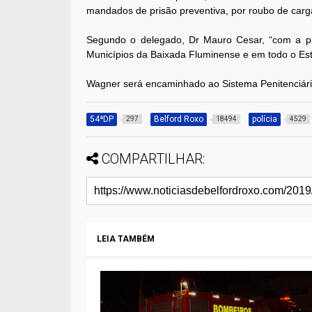
mandados de prisão preventiva, por roubo de carga
Segundo o delegado, Dr Mauro Cesar, “com a pr
Municípios da Baixada Fluminense e em todo o Es
Wagner será encaminhado ao Sistema Penitenciário,
54ªDP
Belford Roxo
polícia
297
18494
4529
COMPARTILHAR:
LEIA TAMBÉM