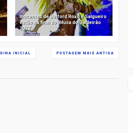
Inocentes de Belford Roxo e Salgueiro
estão na final do ‘Musa do Caldeirão
2013’
GINA INICIAL
POSTAGEM MAIS ANTIGA