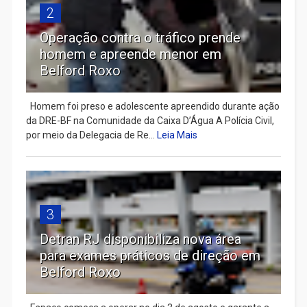
2
Operação contra o tráfico prende
homem e apreende menor em
Belford Roxo
Homem foi preso e adolescente apreendido durante ação
da DRE-BF na Comunidade da Caixa D’Água A Polícia Civil,
por meio da Delegacia de Re...
Leia Mais
3
Detran RJ disponibiliza nova área
para exames práticos de direção em
Belford Roxo