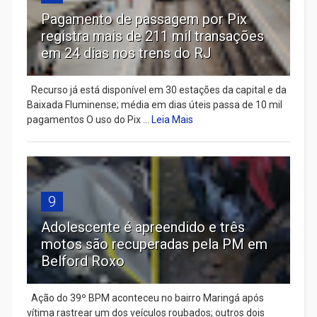
Pagamento de passagem por Pix
registra mais de 211 mil transações
em 24 dias nos trens do RJ
Recurso já está disponível em 30 estações da capital e da
Baixada Fluminense; média em dias úteis passa de 10 mil
pagamentos O uso do Pix ...
Leia Mais
9
Adolescente é apreendido e três
motos são recuperadas pela PM em
Belford Roxo
Ação do 39º BPM aconteceu no bairro Maringá após
vítima rastrear um dos veículos roubados; outros dois