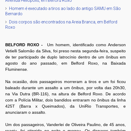
Avenida Heliópolis, em Belford Roxo
Homem é executado a tiros ao lado do antigo SAMU em São
Bernardo
Dois corpos são encontrados na Areia Branca, em Belford
Roxo
BELFORD ROXO -
Um homem, identificado como Anderson
Vetielli Salomão da Silva, foi preso nesta segunda-feira, suspeito
de ter participado de duplo latrocínio dentro de um ônibus em
agosto do ano passado, em Belford Roxo, na Baixada
Fluminense.
Na ocasião, dois passageiros morreram a tiros e um foi ficou
baleado durante um assalto a um ônibus, por volta das 20h30,
na Via Dutra (BR-116), na altura de Belford Roxo. De acordo
com a Polícia Militar, dois bandidos entraram no ônibus da linha
425T (Barra x Queimados), da UniRio Transportes, e
anunciaram o assalto.
Um dos passageiros, Vanderlei de Oliveira Paulino, de 45 anos,
reagiu, foi atingido no peito e morreu. Os disparos também