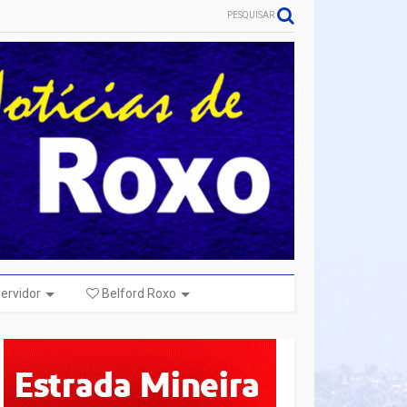
PESQUISAR
ervidor
Belford Roxo