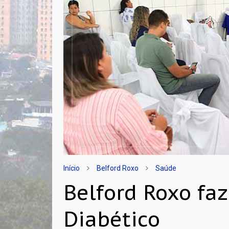
Início
Belford Roxo
Saúde
Belford Roxo fa
Diabético