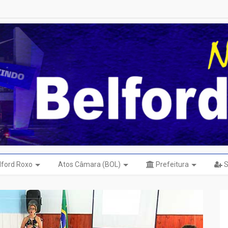
elford Roxo
Atos Câmara (BOL)
Prefeitura
S