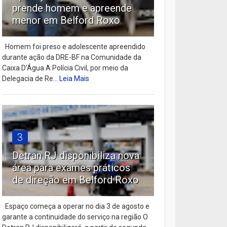
prende homem e apreende
menor em Belford Roxo
Homem foi preso e adolescente apreendido
durante ação da DRE-BF na Comunidade da
Caixa D’Água A Polícia Civil, por meio da
Delegacia de Re...
Leia Mais
3
Detran RJ disponibiliza nova
área para exames práticos
de direção em Belford Roxo
Espaço começa a operar no dia 3 de agosto e
garante a continuidade do serviço na região O