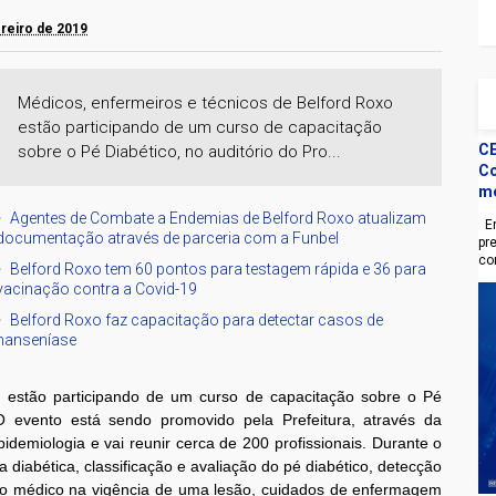
ereiro de 2019
Médicos, enfermeiros e técnicos de Belford Roxo
estão participando de um curso de capacitação
CE
sobre o Pé Diabético, no auditório do Pro...
Co
m
Agentes de Combate a Endemias de Belford Roxo atualizam
En
documentação através de parceria com a Funbel
pr
co
Belford Roxo tem 60 pontos para testagem rápida e 36 para
vacinação contra a Covid-19
Belford Roxo faz capacitação para detectar casos de
hanseníase
o estão participando de um curso de capacitação sobre o Pé
 O evento está sendo promovido pela Prefeitura, através da
idemiologia e vai reunir cerca de 200 profissionais. Durante o
 diabética, classificação e avaliação do pé diabético, detecção
io médico na vigência de uma lesão, cuidados de enfermagem