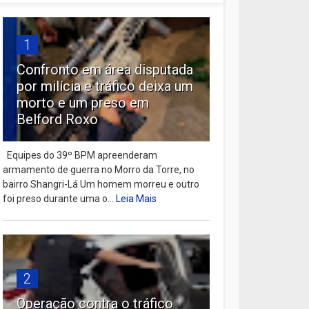
1
Confronto em área disputada
por milícia e tráfico deixa um
morto e um preso em
Belford Roxo
Equipes do 39º BPM apreenderam
armamento de guerra no Morro da Torre, no
bairro Shangri-Lá Um homem morreu e outro
foi preso durante uma o...
Leia Mais
2
Operação contra o tráfico