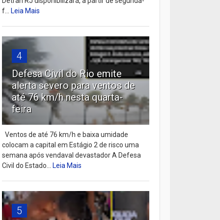
Detran RJ disponibilizará, a partir de segunda-
f...
Leia Mais
4
Defesa Civil do Rio emite
alerta severo para ventos de
até 76 km/h nesta quarta-
feira
Ventos de até 76 km/h e baixa umidade
colocam a capital em Estágio 2 de risco uma
semana após vendaval devastador A Defesa
Civil do Estado...
Leia Mais
5