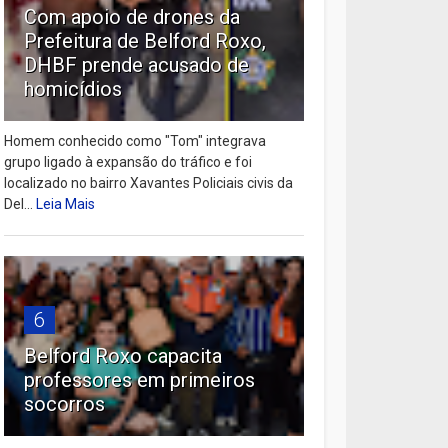
Com apoio de drones da
Prefeitura de Belford Roxo,
DHBF prende acusado de
homicídios
Homem conhecido como "Tom" integrava
grupo ligado à expansão do tráfico e foi
localizado no bairro Xavantes Policiais civis da
Del...
Leia Mais
6
Belford Roxo capacita
professores em primeiros
socorros