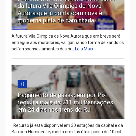
da futura Vila Olímpica de Nova
Aurora que já conta com nova e
moderna pista de caminhada
A futura Vila Olímpica de Nova Aurora que em breve será
entregue aos moradores, vai ganhando forma deixando os
belforroxenses amantes das pr...
Leia Mais
8
Pagamento de passagem por Pix
registra mais de 211 mil transações
em 24 dias nos trens do RJ
Recurso já está disponível em 30 estações da capital e da
Baixada Fluminense; média em dias úteis passa de 10 mil