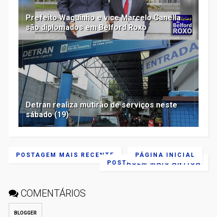
Prefeito Waguinho e vice Marcelo Canella
são diplomados em Belford Roxo
Detran realiza mutirão de serviços neste
sábado (19)
POSTAGEM MAIS RECENTE
PÁGINA INICIAL
POSTAGEM MAIS ANTIGA
COMENTÁRIOS
BLOGGER