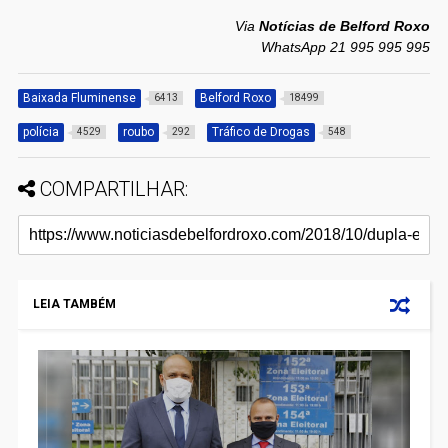
Via
Notícias de Belford Roxo
WhatsApp 21 995 995 995
Baixada Fluminense
Belford Roxo
6413
18499
polícia
roubo
Tráfico de Drogas
4529
292
548
COMPARTILHAR:
LEIA TAMBÉM