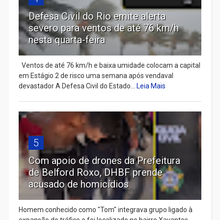
Defesa Civil do Rio emite alerta
severo para ventos de até 76 km/h
nesta quarta-feira
Ventos de até 76 km/h e baixa umidade colocam a capital
em Estágio 2 de risco uma semana após vendaval
devastador A Defesa Civil do Estado...
Leia Mais
5
Com apoio de drones da Prefeitura
de Belford Roxo, DHBF prende
acusado de homicídios
Homem conhecido como "Tom" integrava grupo ligado à
expansão do tráfico e foi localizado no bairro Xavantes