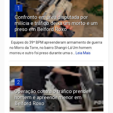
1
Confronto em área disputada por
milícia e tráfico deixa um morto e um
preso em Belford Roxo
Equipes do 39º BPM apreenderam armamento de guerra
no Morro da Torre, no bairro Shangri-Lá Um homem
morreu e outro foi preso durante uma o...
Leia Mais
2
Operação contra o tráfico prende
homem e apreende menor em
Belford Roxo