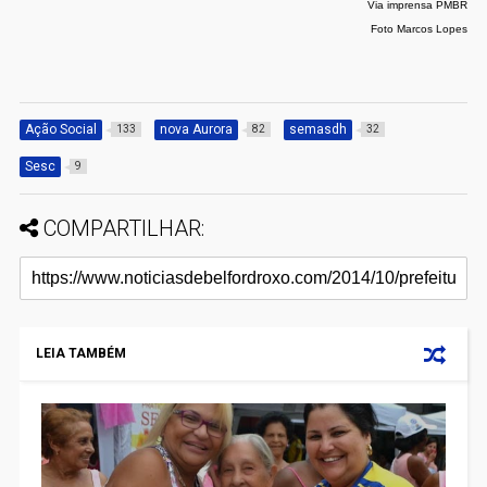
Via imprensa PMBR
Foto Marcos Lopes
Ação Social
nova Aurora
semasdh
133
82
32
Sesc
9
COMPARTILHAR:
LEIA TAMBÉM