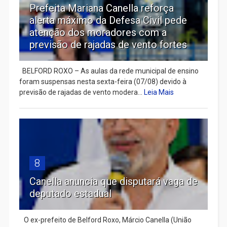
Prefeita Mariana Canella reforça
alerta máximo da Defesa Civil pede
atenção dos moradores com a
previsão de rajadas de vento fortes
BELFORD ROXO – As aulas da rede municipal de ensino
foram suspensas nesta sexta-feira (07/08) devido à
previsão de rajadas de vento modera...
Leia Mais
8
Canella anuncia que disputará vaga de
deputado estadual
​ O ex-prefeito de Belford Roxo, Márcio Canella (União