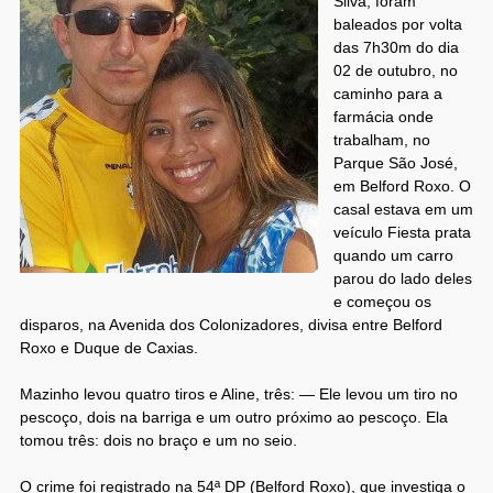
Silva, foram
baleados por volta
das 7h30m do dia
02 de outubro, no
caminho para a
farmácia onde
trabalham, no
Parque São José,
em Belford Roxo. O
casal estava em um
veículo Fiesta prata
quando um carro
parou do lado deles
e começou os
disparos, na Avenida dos Colonizadores, divisa entre Belford
Roxo e Duque de Caxias.
Mazinho levou quatro tiros e Aline, três: — Ele levou um tiro no
pescoço, dois na barriga e um outro próximo ao pescoço. Ela
tomou três: dois no braço e um no seio.
O crime foi registrado na 54ª DP (Belford Roxo), que investiga o