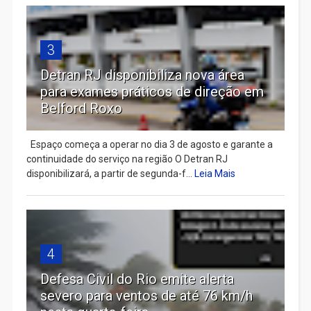
3
Detran RJ disponibiliza nova área
para exames práticos de direção em
Belford Roxo
Espaço começa a operar no dia 3 de agosto e garante a
continuidade do serviço na região O Detran RJ
disponibilizará, a partir de segunda-f...
Leia Mais
4
Defesa Civil do Rio emite alerta
severo para ventos de até 76 km/h