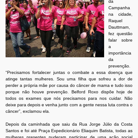
da
Campanha
na cidade,
Raquel
Dauttmam,
fez questão
falar sobre
a
importância
da
prevenção.
“Precisamos fortalecer juntas o combate a essa doença que
atinge tantas mulheres. Sou uma filha que sofreu a dor de
perder a própria mãe por causa do câncer de mama e tudo isso
porque não houve prevenção. Belford Roxo dispõe hoje de
todos os exames que nós precisamos para nos cuidar. Não
deixe para depois e venha junto com a gente nessa luta contra o
câncer”, exclamou ela.
Depois da caminhada que saiu da Rua Jorge Júlio da Costa
Santos e foi até Praça Expedicionário Eliaquim Batista, todas as
mulheres presentes puderam participar de uma ação social