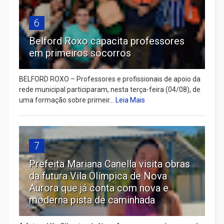
6
Belford Roxo capacita professores
em primeiros socorros
BELFORD ROXO – Professores e profissionais de apoio da
rede municipal participaram, nesta terça-feira (04/08), de
uma formação sobre primeir...
Leia Mais
7
Prefeita Mariana Canella visita obras
da futura Vila Olímpica de Nova
Aurora que já conta com nova e
moderna pista de caminhada