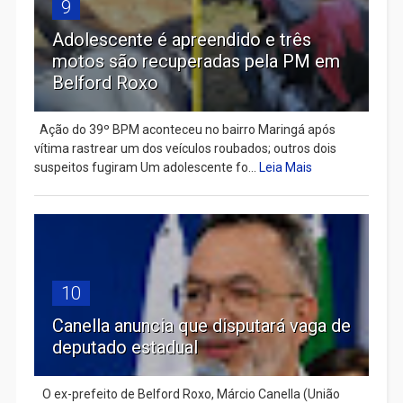
9
Adolescente é apreendido e três
motos são recuperadas pela PM em
Belford Roxo
Ação do 39º BPM aconteceu no bairro Maringá após
vítima rastrear um dos veículos roubados; outros dois
suspeitos fugiram Um adolescente fo...
Leia Mais
10
Canella anuncia que disputará vaga de
deputado estadual
​ O ex-prefeito de Belford Roxo, Márcio Canella (União