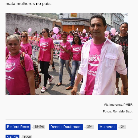
mata mulheres no país.
Via Imprensa PMBR
Fotos: Ronaldo Bapt
Belford Roxo
Dennis Dauttmam
Mulheres
18496
394
24
Saúde
1550