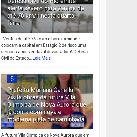
Defesa Civil do Rio emite
alerta severo para ventos de
até 76 km/h nesta quarta-
feira
Ventos de até 76 km/h e baixa umidade
colocam a capital em Estágio 2 de risco uma
semana após vendaval devastador A Defesa
Civil do Estado...
Leia Mais
5
Prefeita Mariana Canella
visita obras da futura Vila
Olímpica de Nova Aurora que
já conta com nova e
moderna pista de caminhada
A futura Vila Olímpica de Nova Aurora que em