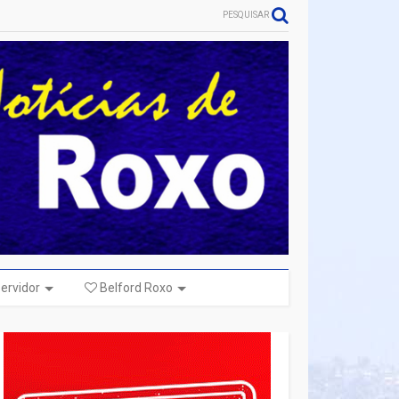
PESQUISAR
ervidor
Belford Roxo