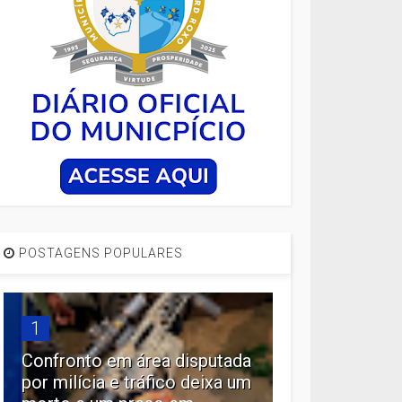
POSTAGENS POPULARES
1
Confronto em área disputada
por milícia e tráfico deixa um