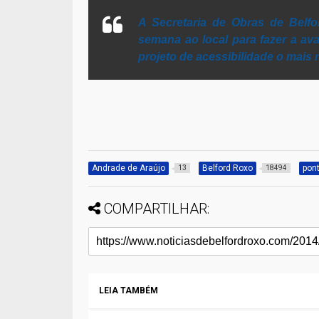
A Secretaria de Obras de Belf
semana ao local para fazer a ava
projeto de acessibilidade o mais 
Andrade de Araújo
Belford Roxo
pon
13
18494
COMPARTILHAR:
LEIA TAMBÉM