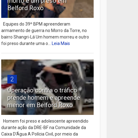
morto e um preso em
Belford Roxo
Equipes do 39º BPM apreenderam
armamento de guerra no Morro da Torre, no
bairro Shangri-Lá Um homem morreu e outro
foi preso durante uma o...
Leia Mais
2
Operação contra o tráfico
prende homem e apreende
menor em Belford Roxo
Homem foi preso e adolescente apreendido
durante ação da DRE-BF na Comunidade da
Caixa D’Água A Polícia Civil, por meio da