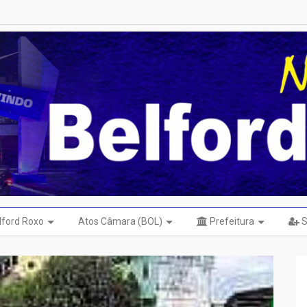
elford Roxo
Atos Câmara (BOL)
Prefeitura
S