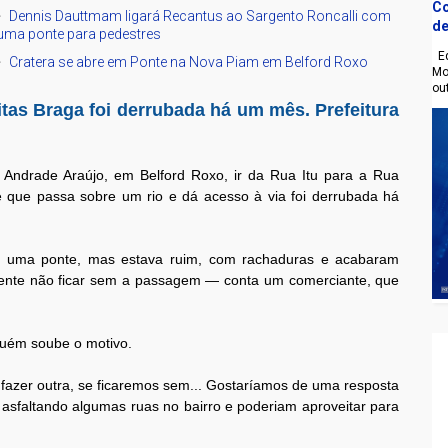
Co
Dennis Dauttmam ligará Recantus ao Sargento Roncalli com
de
uma ponte para pedestres
Eq
Cratera se abre em Ponte na Nova Piam em Belford Roxo
Mo
ou
eitas Braga foi derrubada há um mês. Prefeitura
 Andrade Araújo, em Belford Roxo, ir da Rua Itu para a Rua
te que passa sobre um rio e dá acesso à via foi derrubada há
a uma ponte, mas estava ruim, com rachaduras e acabaram
gente não ficar sem a passagem — conta um comerciante, que
nguém soube o motivo.
fazer outra, se ficaremos sem... Gostaríamos de uma resposta
asfaltando algumas ruas no bairro e poderiam aproveitar para