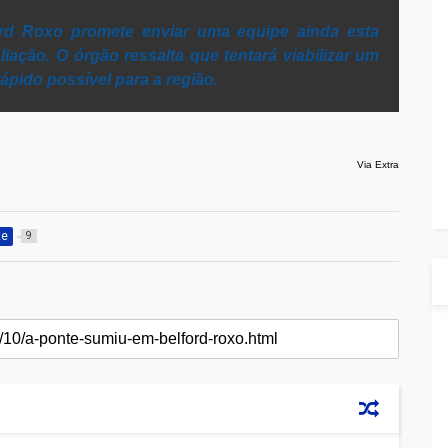
ord Roxo promete enviar uma equipe ainda esta
liação. O órgão ressalta que tentará viabilizar um
rápido possível para a região.
Via Extra
te
9