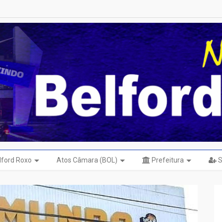
elford Roxo
Atos Câmara (BOL)
Prefeitura
S