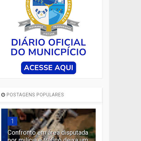
POSTAGENS POPULARES
1
Confronto em área disputada
por milícia e tráfico deixa um