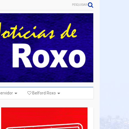
PESQUISAR
ervidor
Belford Roxo