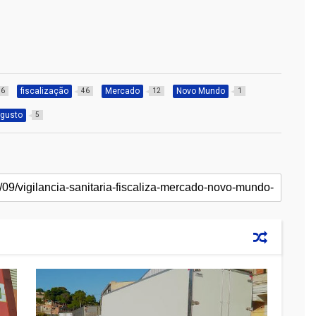
fiscalização
Mercado
Novo Mundo
6
46
12
1
ugusto
5