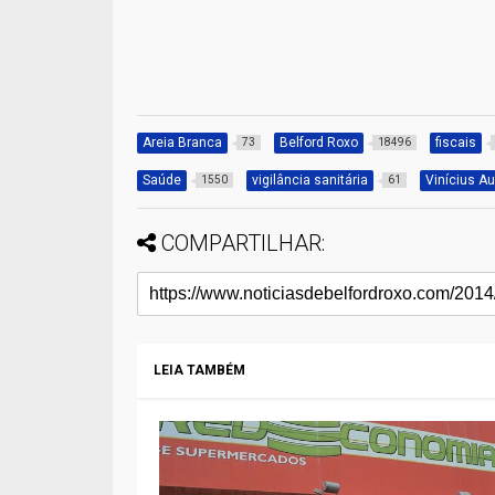
Areia Branca
Belford Roxo
fiscais
73
18496
Saúde
vigilância sanitária
Vinícius A
1550
61
COMPARTILHAR:
LEIA TAMBÉM