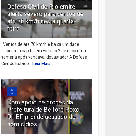
Defesa Civil do Rio emite
alerta severo para ventos de
até 76 km/h nesta quarta-
feira
Ventos de até 76 km/h e baixa umidade
colocam a capital em Estágio 2 de risco uma
semana após vendaval devastador A Defesa
Civil do Estado...
Leia Mais
5
Com apoio de drones da
Prefeitura de Belford Roxo,
DHBF prende acusado de
homicídios