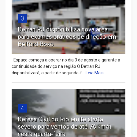
3
Detran RJ disponibiliza nova área
para exames práticos de direção em
Belford Roxo
Espaço começa a operar no dia 3 de agosto e garante a
continuidade do serviço na região O Detran RJ
disponibilizará, a partir de segunda-f...
Leia Mais
4
Defesa Civil do Rio emite alerta
severo para ventos de até 76 km/h
nesta quarta-feira