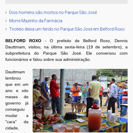
Dois homens são mortos no Parque São José
Morre Mazinho da Farmácia
Tiroteio deixa um ferido no Parque São José em Belford Roxo
BELFORD ROXO
- O prefeito de Belford Roxo, Dennis
Dauttmam, visitou, na última sexta-feira (19 de setembro), a
subprefeitura do Parque São José. Ele conversou com
funcionários e falou sobre sua administração.
Dauttmam
lembrou
que em um
ano e oito
meses de
governo já
conseguiu
mudar a
"cara" da
cidade,