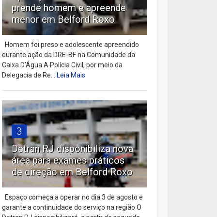
prende homem e apreende
menor em Belford Roxo
Homem foi preso e adolescente apreendido
durante ação da DRE-BF na Comunidade da
Caixa D’Água A Polícia Civil, por meio da
Delegacia de Re...
Leia Mais
3
Detran RJ disponibiliza nova
área para exames práticos
de direção em Belford Roxo
Espaço começa a operar no dia 3 de agosto e
garante a continuidade do serviço na região O