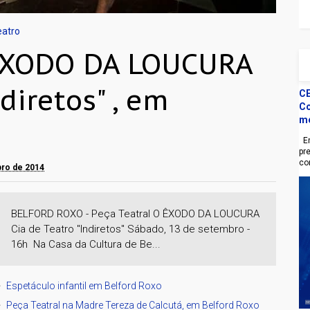
eatro
 ÊXODO DA LOUCURA
diretos" , em
CE
Co
m
En
pr
co
bro de 2014
BELFORD ROXO - Peça Teatral O ÊXODO DA LOUCURA
Cia de Teatro "Indiretos" Sábado, 13 de setembro -
16h Na Casa da Cultura de Be...
Espetáculo infantil em Belford Roxo
Peça Teatral na Madre Tereza de Calcutá, em Belford Roxo