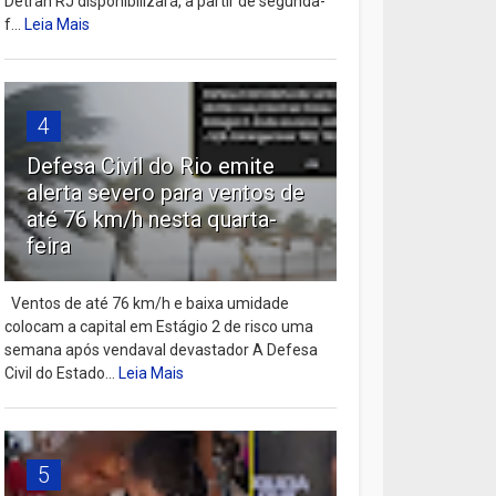
Detran RJ disponibilizará, a partir de segunda-
f...
Leia Mais
4
Defesa Civil do Rio emite
alerta severo para ventos de
até 76 km/h nesta quarta-
feira
Ventos de até 76 km/h e baixa umidade
colocam a capital em Estágio 2 de risco uma
semana após vendaval devastador A Defesa
Civil do Estado...
Leia Mais
5