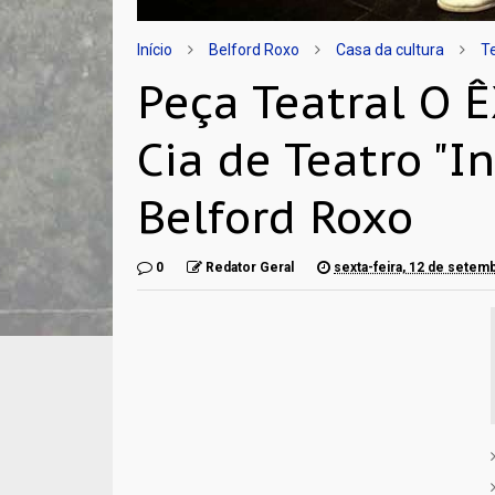
Início
Belford Roxo
Casa da cultura
T
Peça Teatral O
Cia de Teatro "In
Belford Roxo
0
Redator Geral
sexta-feira, 12 de setem