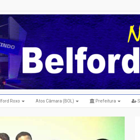
elford Roxo
Atos Câmara (BOL)
Prefeitura
S