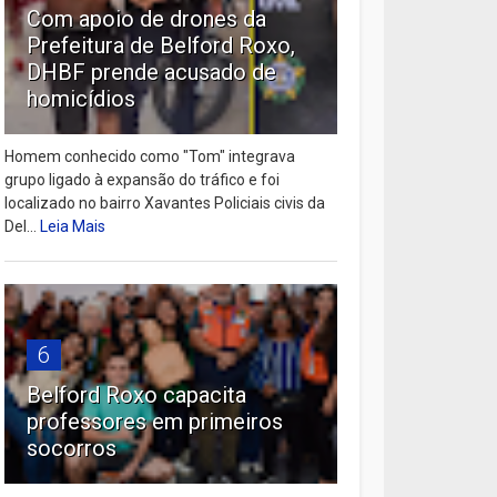
Com apoio de drones da
Prefeitura de Belford Roxo,
DHBF prende acusado de
homicídios
Homem conhecido como "Tom" integrava
grupo ligado à expansão do tráfico e foi
localizado no bairro Xavantes Policiais civis da
Del...
Leia Mais
6
Belford Roxo capacita
professores em primeiros
socorros