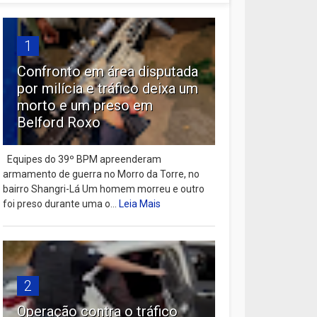
1
Confronto em área disputada
por milícia e tráfico deixa um
morto e um preso em
Belford Roxo
Equipes do 39º BPM apreenderam
armamento de guerra no Morro da Torre, no
bairro Shangri-Lá Um homem morreu e outro
foi preso durante uma o...
Leia Mais
2
Operação contra o tráfico