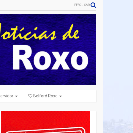
PESQUISAR
ervidor
Belford Roxo