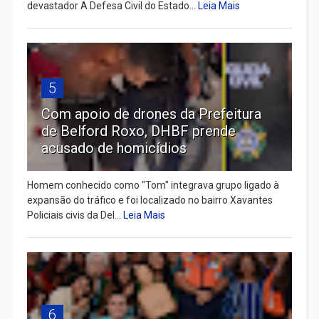
devastador A Defesa Civil do Estado...
Leia Mais
5
Com apoio de drones da Prefeitura
de Belford Roxo, DHBF prende
acusado de homicídios
Homem conhecido como "Tom" integrava grupo ligado à
expansão do tráfico e foi localizado no bairro Xavantes
Policiais civis da Del...
Leia Mais
6