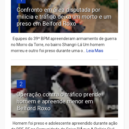
Confronto em área disputada por
milícia e tráfico deixa um morto e um
preso em Belford Roxo
Equipes do 39º BPM apreenderam armamento de guerra
no Morro da Torre, no bairro Shangri-Lá Um homem
morreu e outro foi preso durante uma o...
Leia Mais
2
Operação contra o tráfico prende
homem e apreende menor em
Belford Roxo
Homem foi preso e adolescente apreendido durante ação