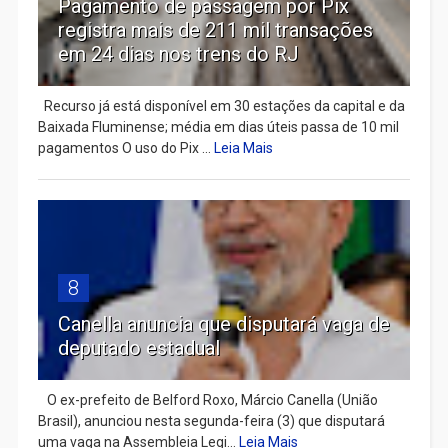
Pagamento de passagem por Pix
registra mais de 211 mil transações
em 24 dias nos trens do RJ
Recurso já está disponível em 30 estações da capital e da
Baixada Fluminense; média em dias úteis passa de 10 mil
pagamentos O uso do Pix ...
Leia Mais
8
Canella anuncia que disputará vaga de
deputado estadual
​ O ex-prefeito de Belford Roxo, Márcio Canella (União
Brasil), anunciou nesta segunda-feira (3) que disputará
uma vaga na Assembleia Legi...
Leia Mais