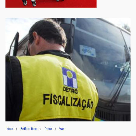
Início
Belford Roxo
Detro
Van