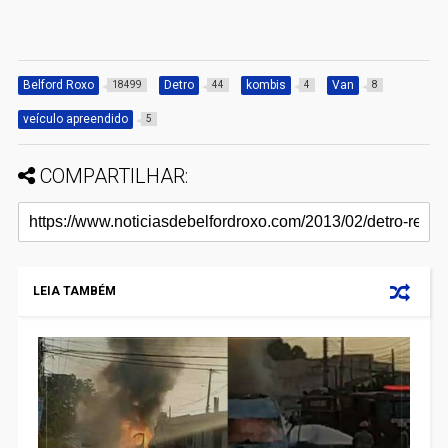
Belford Roxo
Detro
kombis
Van
18499
44
4
8
veículo apreendido
5
COMPARTILHAR:
LEIA TAMBÉM