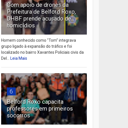
Com apoio de drones da
Prefeitura de Belford Roxo,
DHBF prende acusado de
homicídios
Homem conhecido como "Tom" integrava
grupo ligado à expansão do tráfico e foi
localizado no bairro Xavantes Policiais civis da
Del...
Leia Mais
6
Belford Roxo capacita
professores em primeiros
socorros