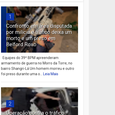
1
Confronto em área disputada
por milícia e tráfico deixa um
morto e um preso em
Belford Roxo
Equipes do 39º BPM apreenderam
armamento de guerra no Morro da Torre, no
bairro Shangri-Lá Um homem morreu e outro
foi preso durante uma o...
Leia Mais
2
Operação contra o tráfico