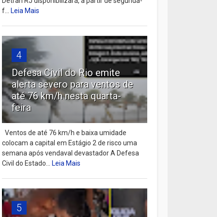
Detran RJ disponibilizará, a partir de segunda-
f...
Leia Mais
4
Defesa Civil do Rio emite
alerta severo para ventos de
até 76 km/h nesta quarta-
feira
Ventos de até 76 km/h e baixa umidade
colocam a capital em Estágio 2 de risco uma
semana após vendaval devastador A Defesa
Civil do Estado...
Leia Mais
5