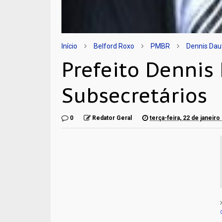
Início
Belford Roxo
PMBR
Dennis Da
Prefeito Denni
Subsecretários
0
Redator Geral
terça-feira, 22 de janeir