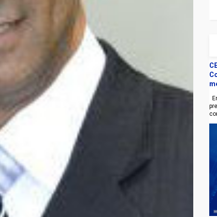
CE
Co
m
En
pr
co