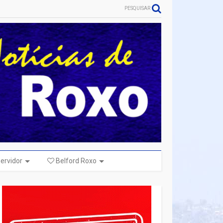
PESQUISAR
ervidor
Belford Roxo