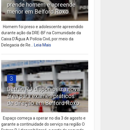
prende homem e apreende
menor em Belford Roxo
Homem foi preso e adolescente apreendido
durante ação da DRE-BF na Comunidade da
Caixa D’Água A Polícia Civil, por meio da
Delegacia de Re...
Leia Mais
3
Detran RJ disponibiliza nova
área para exames práticos
de direção em Belford Roxo
Espaço começa a operar no dia 3 de agosto e
garante a continuidade do serviço na região O