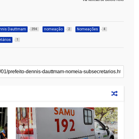
nnis Dauttmam
nomeação
Nomeações
394
2
4
tários
1