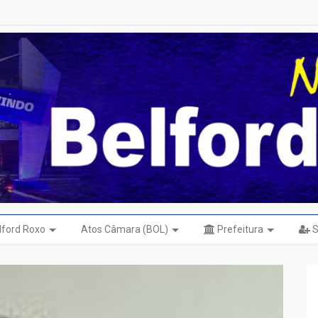
elford Roxo
Atos Câmara (BOL)
Prefeitura
S