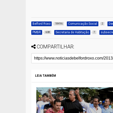
Belford Roxo
Comunicação Social
De
18496
2
PMBR
Secretaria de Habitação
subsecre
608
7
COMPARTILHAR:
LEIA TAMBÉM