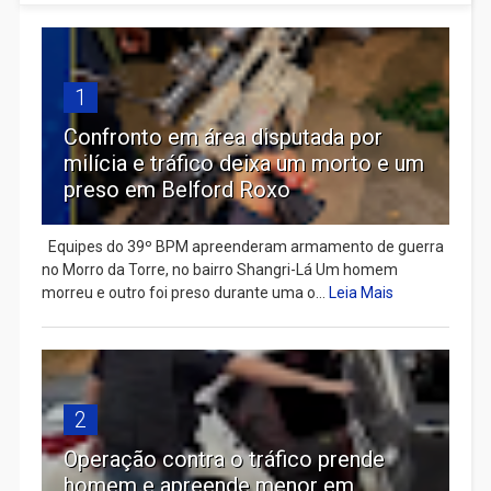
1
Confronto em área disputada por
milícia e tráfico deixa um morto e um
preso em Belford Roxo
Equipes do 39º BPM apreenderam armamento de guerra
no Morro da Torre, no bairro Shangri-Lá Um homem
morreu e outro foi preso durante uma o...
Leia Mais
2
Operação contra o tráfico prende
homem e apreende menor em