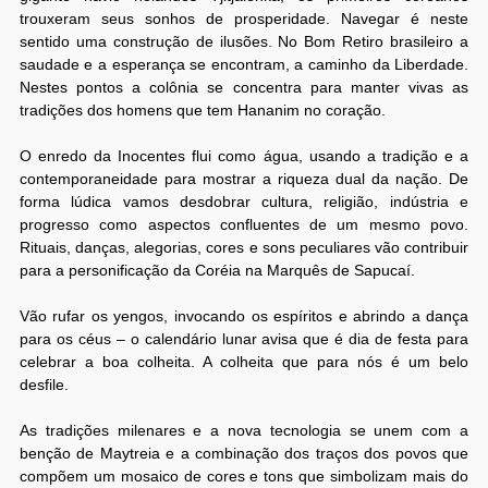
trouxeram seus sonhos de prosperidade. Navegar é neste
sentido uma construção de ilusões. No Bom Retiro brasileiro a
saudade e a esperança se encontram, a caminho da Liberdade.
Nestes pontos a colônia se concentra para manter vivas as
tradições dos homens que tem Hananim no coração.
O enredo da Inocentes flui como água, usando a tradição e a
contemporaneidade para mostrar a riqueza dual da nação. De
forma lúdica vamos desdobrar cultura, religião, indústria e
progresso como aspectos confluentes de um mesmo povo.
Rituais, danças, alegorias, cores e sons peculiares vão contribuir
para a personificação da Coréia na Marquês de Sapucaí.
Vão rufar os yengos, invocando os espíritos e abrindo a dança
para os céus – o calendário lunar avisa que é dia de festa para
celebrar a boa colheita. A colheita que para nós é um belo
desfile.
As tradições milenares e a nova tecnologia se unem com a
benção de Maytreia e a combinação dos traços dos povos que
compõem um mosaico de cores e tons que simbolizam mais do