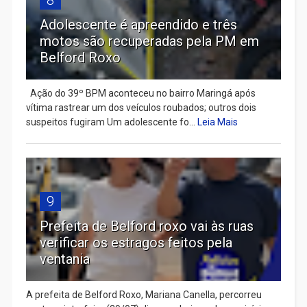
8
Adolescente é apreendido e três
motos são recuperadas pela PM em
Belford Roxo
Ação do 39º BPM aconteceu no bairro Maringá após
vítima rastrear um dos veículos roubados; outros dois
suspeitos fugiram Um adolescente fo...
Leia Mais
9
Prefeita de Belford roxo vai às ruas
verificar os estragos feitos pela
ventania
A prefeita de Belford Roxo, Mariana Canella, percorreu