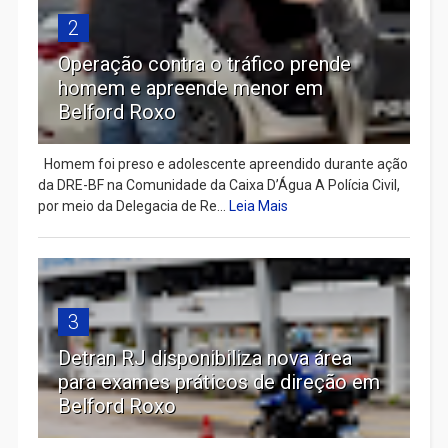
2
Operação contra o tráfico prende
homem e apreende menor em
Belford Roxo
Homem foi preso e adolescente apreendido durante ação
da DRE-BF na Comunidade da Caixa D’Água A Polícia Civil,
por meio da Delegacia de Re...
Leia Mais
3
Detran RJ disponibiliza nova área
para exames práticos de direção em
Belford Roxo