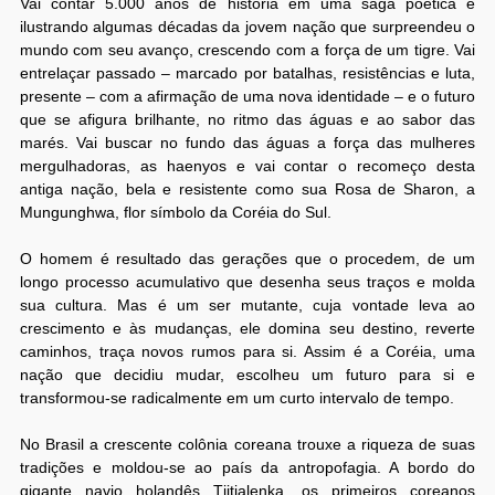
Vai contar 5.000 anos de história em uma saga poética e
ilustrando algumas décadas da jovem nação que surpreendeu o
mundo com seu avanço, crescendo com a força de um tigre. Vai
entrelaçar passado – marcado por batalhas, resistências e luta,
presente – com a afirmação de uma nova identidade – e o futuro
que se afigura brilhante, no ritmo das águas e ao sabor das
marés. Vai buscar no fundo das águas a força das mulheres
mergulhadoras, as haenyos e vai contar o recomeço desta
antiga nação, bela e resistente como sua Rosa de Sharon, a
Mungunghwa, flor símbolo da Coréia do Sul.
O homem é resultado das gerações que o procedem, de um
longo processo acumulativo que desenha seus traços e molda
sua cultura. Mas é um ser mutante, cuja vontade leva ao
crescimento e às mudanças, ele domina seu destino, reverte
caminhos, traça novos rumos para si. Assim é a Coréia, uma
nação que decidiu mudar, escolheu um futuro para si e
transformou-se radicalmente em um curto intervalo de tempo.
No Brasil a crescente colônia coreana trouxe a riqueza de suas
tradições e moldou-se ao país da antropofagia. A bordo do
gigante navio holandês Tjitjalenka, os primeiros coreanos