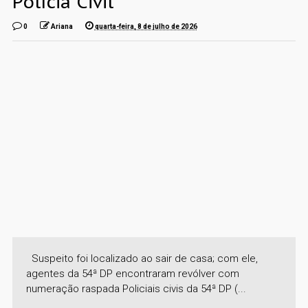
Polícia Civil
0
Ariana
quarta-feira, 8 de julho de 2026
Suspeito foi localizado ao sair de casa; com ele,
agentes da 54ª DP encontraram revólver com
numeração raspada Policiais civis da 54ª DP (...