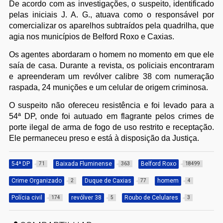
De acordo com as investigações, o suspeito, identificado
pelas iniciais J. A. G., atuava como o responsável por
comercializar os aparelhos subtraídos pela quadrilha, que
agia nos municípios de Belford Roxo e Caxias.
Os agentes abordaram o homem no momento em que ele
saía de casa. Durante a revista, os policiais encontraram
e apreenderam um revólver calibre 38 com numeração
raspada, 24 munições e um celular de origem criminosa.
O suspeito não ofereceu resistência e foi levado para a
54ª DP, onde foi autuado em flagrante pelos crimes de
porte ilegal de arma de fogo de uso restrito e receptação.
Ele permaneceu preso e está à disposição da Justiça.
54ª DP
Baixada Fluminense
Belford Roxo
71
363
18499
Crime Organizado
Duque de Caxias
homem
2
77
4
Polícia civil
revólver 38
Roubo de Celulares
174
5
3