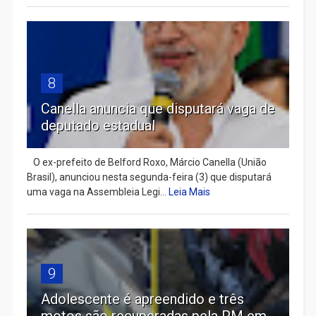
8
Canella anuncia que disputará vaga de
deputado estadual
​ O ex-prefeito de Belford Roxo, Márcio Canella (União
Brasil), anunciou nesta segunda-feira (3) que disputará
uma vaga na Assembleia Legi...
Leia Mais
9
Adolescente é apreendido e três
motos são recuperadas pela PM em