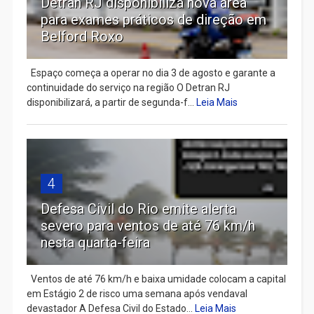
Detran RJ disponibiliza nova área
para exames práticos de direção em
Belford Roxo
Espaço começa a operar no dia 3 de agosto e garante a
continuidade do serviço na região O Detran RJ
disponibilizará, a partir de segunda-f...
Leia Mais
4
Defesa Civil do Rio emite alerta
severo para ventos de até 76 km/h
nesta quarta-feira
Ventos de até 76 km/h e baixa umidade colocam a capital
em Estágio 2 de risco uma semana após vendaval
devastador A Defesa Civil do Estado...
Leia Mais