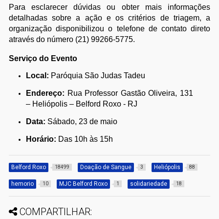
Para esclarecer dúvidas ou obter mais informações
detalhadas sobre a ação e os critérios de triagem, a
organização disponibilizou o telefone de contato direto
através do número (21) 99266-5775.
Serviço do Evento
Local:
Paróquia São Judas Tadeu
Endereço:
Rua Professor Gastão Oliveira, 131
– Heliópolis – Belford Roxo - RJ
Data:
Sábado, 23 de maio
Horário:
Das 10h às 15h
Belford Roxo
Doação de Sangue
Heliópolis
18499
3
88
hemorio
MJC Belford Roxo
solidariedade
10
1
18
COMPARTILHAR: