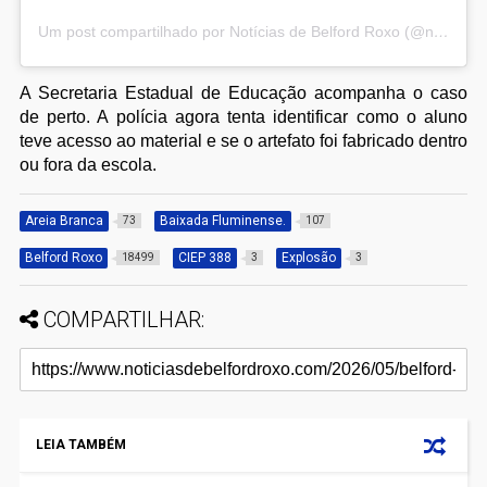
Um post compartilhado por Notícias de Belford Roxo (@noticiasbelfordroxo)
A Secretaria Estadual de Educação acompanha o caso
de perto. A polícia agora tenta identificar como o aluno
teve acesso ao material e se o artefato foi fabricado dentro
ou fora da escola.
Areia Branca
Baixada Fluminense.
73
107
Belford Roxo
CIEP 388
Explosão
18499
3
3
COMPARTILHAR:
LEIA TAMBÉM