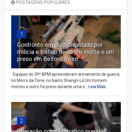
POSTAGENS POPULARES
1
Confronto em área disputada por
milícia e tráfico deixa um morto e um
preso em Belford Roxo
Equipes do 39º BPM apreenderam armamento de guerra
no Morro da Torre, no bairro Shangri-Lá Um homem
morreu e outro foi preso durante uma o...
Leia Mais
2
Operação contra o tráfico prende