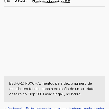
0
Redator
sexta-feira, 8 de maio de 2026
BELFORD ROXO - Aumentou para dez o número de
estudantes feridos após a explosão de um artefato
caseiro no Ciep 388 Lasar Segall , no bairro...
Reviravolta: Polícia descarta que alunos tenham levado bomba