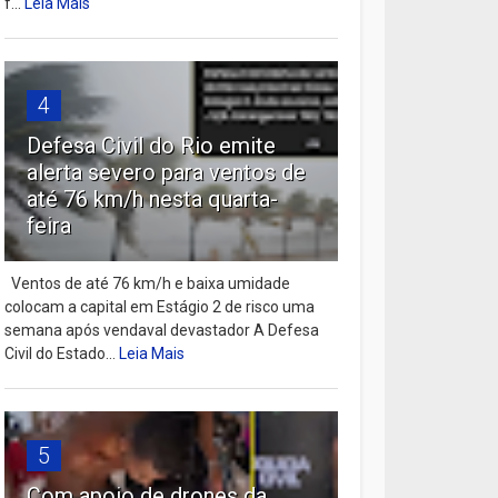
f...
Leia Mais
4
Defesa Civil do Rio emite
alerta severo para ventos de
até 76 km/h nesta quarta-
feira
Ventos de até 76 km/h e baixa umidade
colocam a capital em Estágio 2 de risco uma
semana após vendaval devastador A Defesa
Civil do Estado...
Leia Mais
5
Com apoio de drones da