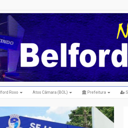
elford Roxo
Atos Câmara (BOL)
Prefeitura
S