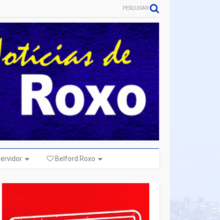
PESQUISAR
ervidor
Belford Roxo