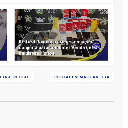
Belford Roxo usa drones em ação
conjunta para combater venda de
celulares ilícitos
GINA INICIAL
POSTAGEM MAIS ANTIGA