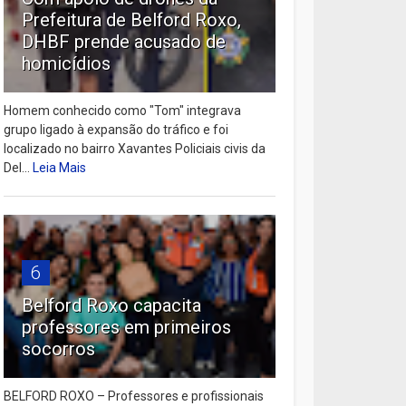
Prefeitura de Belford Roxo,
DHBF prende acusado de
homicídios
Homem conhecido como "Tom" integrava
grupo ligado à expansão do tráfico e foi
localizado no bairro Xavantes Policiais civis da
Del...
Leia Mais
6
Belford Roxo capacita
professores em primeiros
socorros
BELFORD ROXO – Professores e profissionais