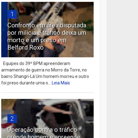
1
Confronto em área disputada
por milícia e tráfico deixa um
morto e um preso em
Belford Roxo
Equipes do 39º BPM apreenderam
armamento de guerra no Morro da Torre, no
bairro Shangri-Lá Um homem morreu e outro
foi preso durante uma o...
Leia Mais
2
Operação contra o tráfico
prende homem e apreende