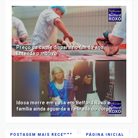
Preço da carne dispara no fim do ano.
Entenda o motivo
Idosa morre em casa em Belford Roxo e
família ainda aguarda a retirada do corpo
POSTAGEM MAIS RECENTE
PÁGINA INICIAL