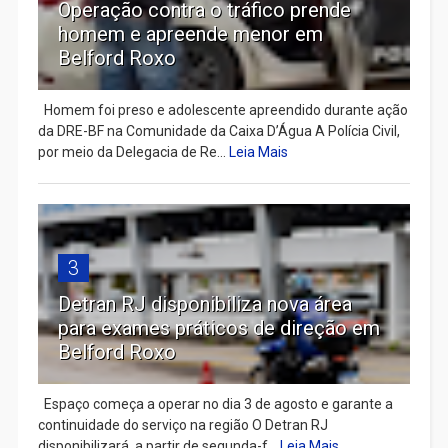
Operação contra o tráfico prende
homem e apreende menor em
Belford Roxo
Homem foi preso e adolescente apreendido durante ação
da DRE-BF na Comunidade da Caixa D’Água A Polícia Civil,
por meio da Delegacia de Re...
Leia Mais
3
Detran RJ disponibiliza nova área
para exames práticos de direção em
Belford Roxo
Espaço começa a operar no dia 3 de agosto e garante a
continuidade do serviço na região O Detran RJ
disponibilizará, a partir de segunda-f...
Leia Mais