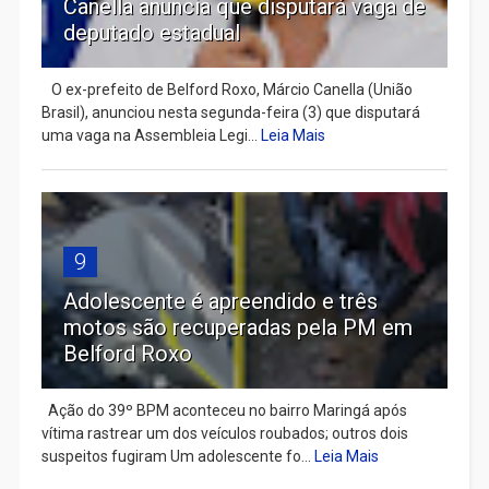
Canella anuncia que disputará vaga de
deputado estadual
​ O ex-prefeito de Belford Roxo, Márcio Canella (União
Brasil), anunciou nesta segunda-feira (3) que disputará
uma vaga na Assembleia Legi...
Leia Mais
9
Adolescente é apreendido e três
motos são recuperadas pela PM em
Belford Roxo
Ação do 39º BPM aconteceu no bairro Maringá após
vítima rastrear um dos veículos roubados; outros dois
suspeitos fugiram Um adolescente fo...
Leia Mais