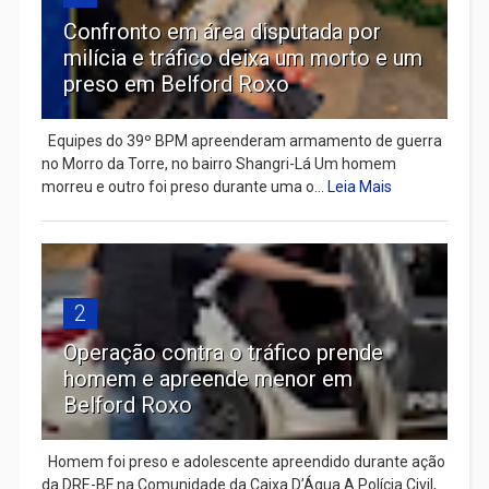
Confronto em área disputada por
milícia e tráfico deixa um morto e um
preso em Belford Roxo
Equipes do 39º BPM apreenderam armamento de guerra
no Morro da Torre, no bairro Shangri-Lá Um homem
morreu e outro foi preso durante uma o...
Leia Mais
2
Operação contra o tráfico prende
homem e apreende menor em
Belford Roxo
Homem foi preso e adolescente apreendido durante ação
da DRE-BF na Comunidade da Caixa D’Água A Polícia Civil,