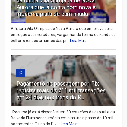
da futura Vila Olímpica de Nova
Aurora que já conta com nova e
moderna pista de caminhada
A futura Vila Olímpica de Nova Aurora que em breve será
entregue aos moradores, vai ganhando forma deixando os
belforroxenses amantes das pr...
Leia Mais
8
Pagamento de passagem por Pix
registra mais de 211 mil transações
em 24 dias nos trens do RJ
Recurso já está disponível em 30 estações da capital e da
Baixada Fluminense; média em dias úteis passa de 10 mil
pagamentos O uso do Pix ...
Leia Mais