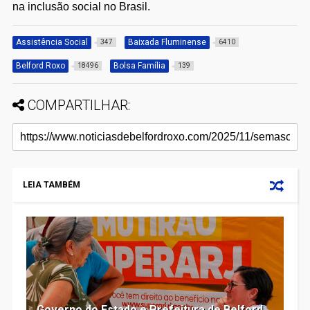
na inclusão social no Brasil.
Assistência Social
Baixada Fluminense
347
6410
Belford Roxo
Bolsa Família
18496
139
COMPARTILHAR:
LEIA TAMBÉM
Governo do Estado e Prefeitura de Belford