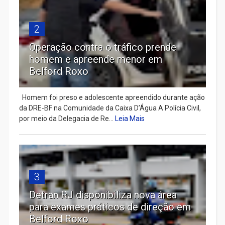
2
Operação contra o tráfico prende
homem e apreende menor em
Belford Roxo
Homem foi preso e adolescente apreendido durante ação
da DRE-BF na Comunidade da Caixa D’Água A Polícia Civil,
por meio da Delegacia de Re...
Leia Mais
3
Detran RJ disponibiliza nova área
para exames práticos de direção em
Belford Roxo