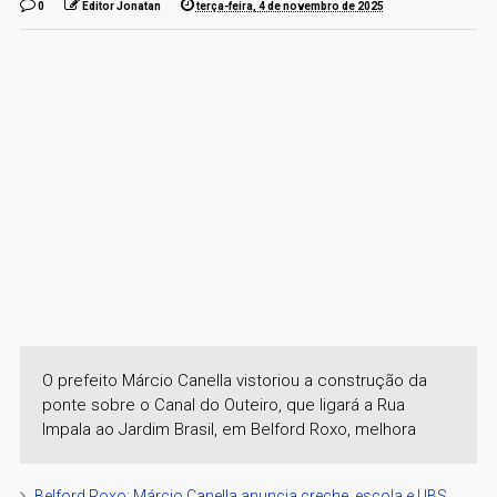
0
Editor Jonatan
terça-feira, 4 de novembro de 2025
O prefeito Márcio Canella vistoriou a construção da
ponte sobre o Canal do Outeiro, que ligará a Rua
Impala ao Jardim Brasil, em Belford Roxo, melhora
Belford Roxo: Márcio Canella anuncia creche, escola e UBS