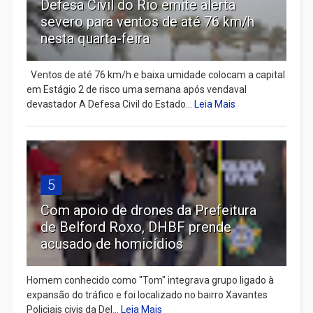
Defesa Civil do Rio emite alerta
severo para ventos de até 76 km/h
nesta quarta-feira
Ventos de até 76 km/h e baixa umidade colocam a capital
em Estágio 2 de risco uma semana após vendaval
devastador A Defesa Civil do Estado...
Leia Mais
5
Com apoio de drones da Prefeitura
de Belford Roxo, DHBF prende
acusado de homicídios
Homem conhecido como "Tom" integrava grupo ligado à
expansão do tráfico e foi localizado no bairro Xavantes
Policiais civis da Del...
Leia Mais