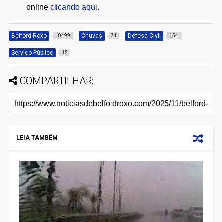
online
clicando aqui
.
Belford Roxo
Chuvas
Defesa Civil
18499
74
154
Serviço Público
15
COMPARTILHAR:
LEIA TAMBÉM