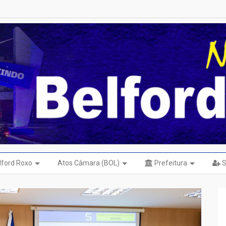
elford Roxo
Atos Câmara (BOL)
Prefeitura
S