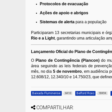
Protocolos de evacuação
Ações de apoio e abrigos
Sistemas de alerta
para a população
Participaram 13 secretarias municipais e ó
Rio e a Light
, garantindo uma articulação am
Lançamento Oficial do Plano de Conting
O
Plano de Contingência (Plancon)
do mun
área seguindo as leis federais de prevençã
mês, no dia
5 de novembro
, em audiência p
12.608/12, 12.340/10 e 14.750/23, que defin
Baixada Fluminense
Belford Roxo
6410
18494
COMPARTILHAR: