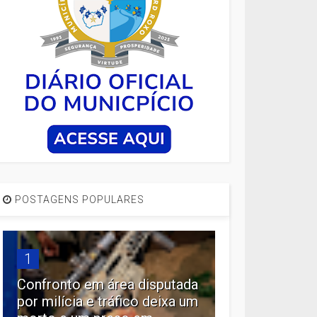
POSTAGENS POPULARES
1
Confronto em área disputada
por milícia e tráfico deixa um