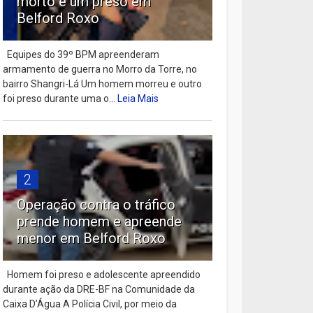
morto e um preso em
Belford Roxo
Equipes do 39º BPM apreenderam
armamento de guerra no Morro da Torre, no
bairro Shangri-Lá Um homem morreu e outro
foi preso durante uma o...
Leia Mais
2
Operação contra o tráfico
prende homem e apreende
menor em Belford Roxo
Homem foi preso e adolescente apreendido
durante ação da DRE-BF na Comunidade da
Caixa D’Água A Polícia Civil, por meio da