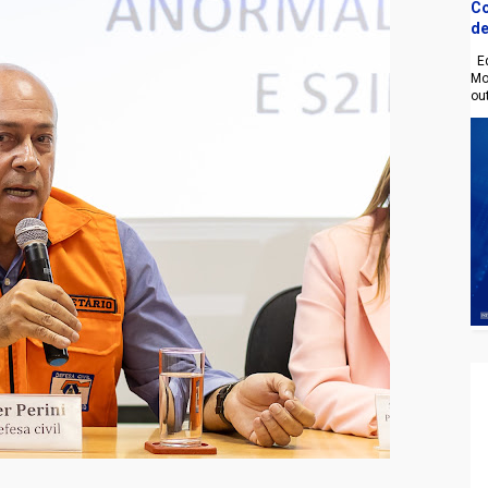
Co
de
Eq
Mo
ou