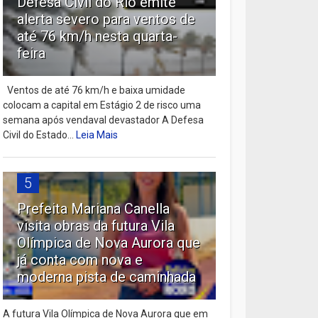
Defesa Civil do Rio emite
alerta severo para ventos de
até 76 km/h nesta quarta-
feira
Ventos de até 76 km/h e baixa umidade
colocam a capital em Estágio 2 de risco uma
semana após vendaval devastador A Defesa
Civil do Estado...
Leia Mais
5
Prefeita Mariana Canella
visita obras da futura Vila
Olímpica de Nova Aurora que
já conta com nova e
moderna pista de caminhada
A futura Vila Olímpica de Nova Aurora que em