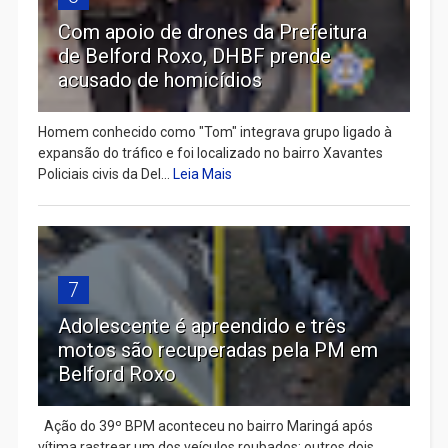
Com apoio de drones da Prefeitura
de Belford Roxo, DHBF prende
acusado de homicídios
Homem conhecido como "Tom" integrava grupo ligado à
expansão do tráfico e foi localizado no bairro Xavantes
Policiais civis da Del...
Leia Mais
7
Adolescente é apreendido e três
motos são recuperadas pela PM em
Belford Roxo
Ação do 39º BPM aconteceu no bairro Maringá após
vítima rastrear um dos veículos roubados; outros dois