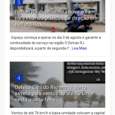
3
Detran RJ disponibiliza nova área
para exames práticos de direção em
Belford Roxo
Espaço começa a operar no dia 3 de agosto e garante a
continuidade do serviço na região O Detran RJ
disponibilizará, a partir de segunda-f...
Leia Mais
4
Defesa Civil do Rio emite alerta
severo para ventos de até 76 km/h
nesta quarta-feira
Ventos de até 76 km/h e baixa umidade colocam a capital