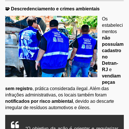
🧩
Descredenciamento e crimes ambientais
Os
estabeleci
mentos
não
possuíam
cadastro
no
Detran-
RJ
e
vendiam
peças
sem registro
, prática considerada ilegal. Além das
infrações administrativas, os locais também foram
notificados por risco ambiental
, devido ao descarte
irregular de resíduos automotivos e óleos.
“O objetivo da ação é orientar e regularizar