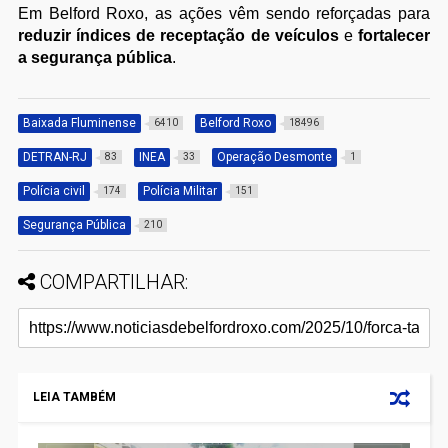
Em Belford Roxo, as ações vêm sendo reforçadas para
reduzir índices de receptação de veículos
e
fortalecer
a segurança pública
.
Baixada Fluminense
Belford Roxo
6410
18496
DETRAN-RJ
INEA
Operação Desmonte
83
33
1
Polícia civil
Polícia Militar
174
151
Segurança Pública
210
COMPARTILHAR:
LEIA TAMBÉM