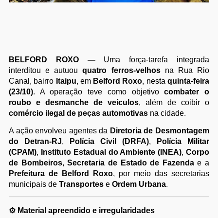
BELFORD ROXO —
Uma força-tarefa integrada
interditou e autuou
quatro ferros-velhos
na Rua Rio
Canal, bairro
Itaipu
, em
Belford Roxo
, nesta
quinta-feira
(23/10)
. A operação teve como objetivo
combater o
roubo e desmanche de veículos
, além de coibir o
comércio ilegal de peças automotivas
na cidade.
A ação envolveu agentes da
Diretoria de Desmontagem
do Detran-RJ
,
Polícia Civil (DRFA)
,
Polícia Militar
(CPAM)
,
Instituto Estadual do Ambiente (INEA)
,
Corpo
de Bombeiros
,
Secretaria de Estado de Fazenda
e a
Prefeitura de Belford Roxo
, por meio das secretarias
municipais de
Transportes
e
Ordem Urbana
.
⚙️
Material apreendido e irregularidades