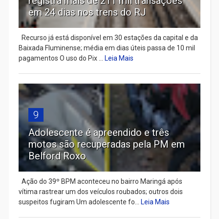
registra mais de 211 mil transações
em 24 dias nos trens do RJ
Recurso já está disponível em 30 estações da capital e da
Baixada Fluminense; média em dias úteis passa de 10 mil
pagamentos O uso do Pix ...
Leia Mais
9
Adolescente é apreendido e três
motos são recuperadas pela PM em
Belford Roxo
Ação do 39º BPM aconteceu no bairro Maringá após
vítima rastrear um dos veículos roubados; outros dois
suspeitos fugiram Um adolescente fo...
Leia Mais