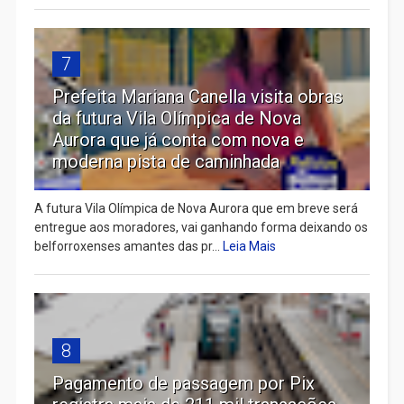
7
Prefeita Mariana Canella visita obras
da futura Vila Olímpica de Nova
Aurora que já conta com nova e
moderna pista de caminhada
A futura Vila Olímpica de Nova Aurora que em breve será
entregue aos moradores, vai ganhando forma deixando os
belforroxenses amantes das pr...
Leia Mais
8
Pagamento de passagem por Pix