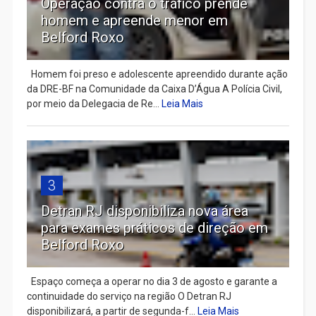
Operação contra o tráfico prende
homem e apreende menor em
Belford Roxo
Homem foi preso e adolescente apreendido durante ação
da DRE-BF na Comunidade da Caixa D’Água A Polícia Civil,
por meio da Delegacia de Re...
Leia Mais
3
Detran RJ disponibiliza nova área
para exames práticos de direção em
Belford Roxo
Espaço começa a operar no dia 3 de agosto e garante a
continuidade do serviço na região O Detran RJ
disponibilizará, a partir de segunda-f...
Leia Mais