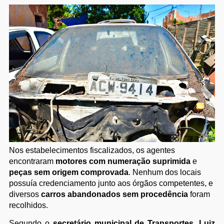
Nos estabelecimentos fiscalizados, os agentes
encontraram
motores com numeração suprimida
e
peças sem origem comprovada
. Nenhum dos locais
possuía credenciamento junto aos órgãos competentes, e
diversos
carros abandonados sem procedência
foram
recolhidos.
Segundo o
secretário municipal de Transportes
,
Luiz