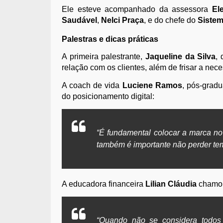
Ele esteve acompanhado da assessora
El
Saudável
,
Nelci Praça
, e do chefe do
Sistem
Palestras e dicas práticas
A primeira palestrante,
Jaqueline da Silva
,
relação com os clientes, além de frisar a ne
A coach de vida
Luciene Ramos
, pós-grad
do posicionamento digital:
“É fundamental colocar a marca no 
também é importante não perder tem
A educadora financeira
Lilian Cláudia
chamou 
“Quando não se considera todos o