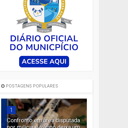
POSTAGENS POPULARES
1
Confronto em área disputada
por milícia e tráfico deixa um