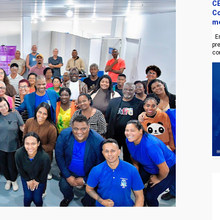
CE
Co
m
En
pr
co