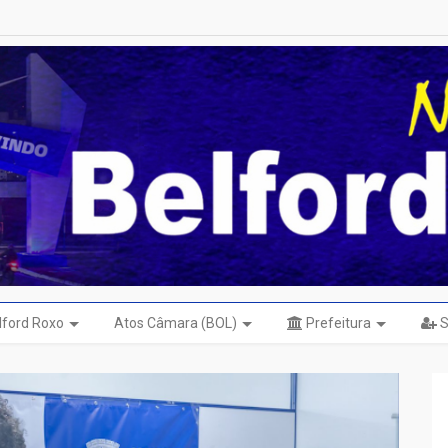
elford Roxo
Atos Câmara (BOL)
Prefeitura
S