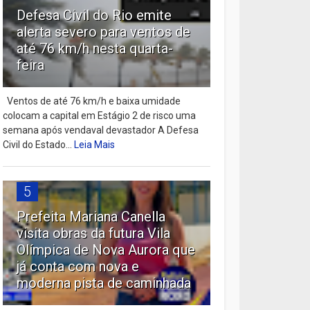
Defesa Civil do Rio emite
alerta severo para ventos de
até 76 km/h nesta quarta-
feira
Ventos de até 76 km/h e baixa umidade
colocam a capital em Estágio 2 de risco uma
semana após vendaval devastador A Defesa
Civil do Estado...
Leia Mais
5
Prefeita Mariana Canella
visita obras da futura Vila
Olímpica de Nova Aurora que
já conta com nova e
moderna pista de caminhada