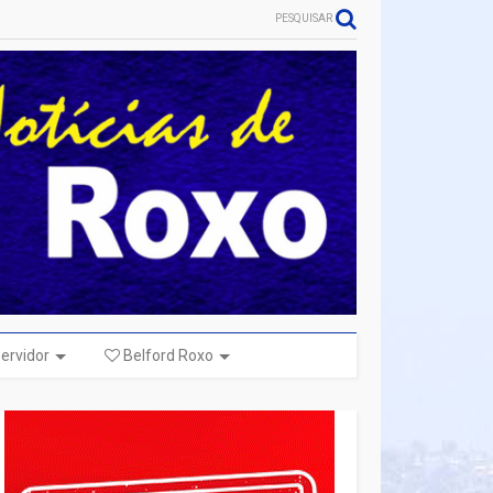
PESQUISAR
ervidor
Belford Roxo