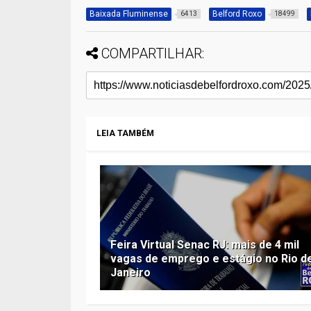
Baixada Fluminense
Belford Roxo
6413
18499
COMPARTILHAR:
LEIA TAMBÉM
Feira Virtual Senac RJ: mais de 4 mil
vagas de emprego e estágio no Rio d
Janeiro