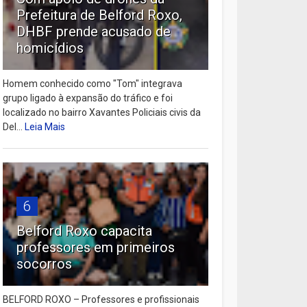
Prefeitura de Belford Roxo,
DHBF prende acusado de
homicídios
Homem conhecido como "Tom" integrava
grupo ligado à expansão do tráfico e foi
localizado no bairro Xavantes Policiais civis da
Del...
Leia Mais
6
Belford Roxo capacita
professores em primeiros
socorros
BELFORD ROXO – Professores e profissionais