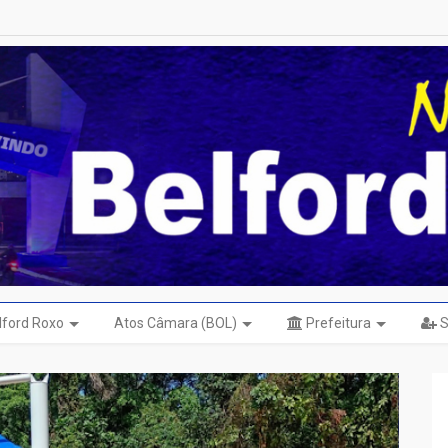
elford Roxo
Atos Câmara (BOL)
Prefeitura
S