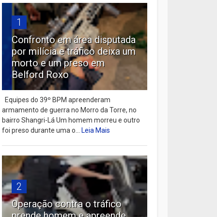
1
Confronto em área disputada
por milícia e tráfico deixa um
morto e um preso em
Belford Roxo
Equipes do 39º BPM apreenderam
armamento de guerra no Morro da Torre, no
bairro Shangri-Lá Um homem morreu e outro
foi preso durante uma o...
Leia Mais
2
Operação contra o tráfico
prende homem e apreende