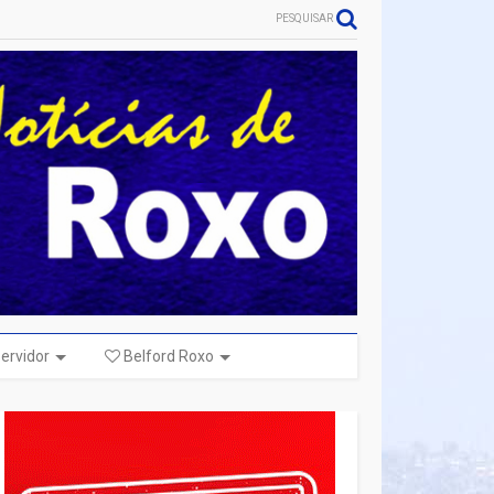
PESQUISAR
ervidor
Belford Roxo