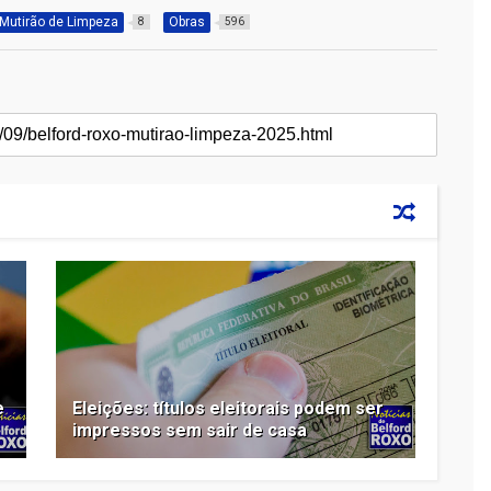
Mutirão de Limpeza
Obras
8
596
e
Eleições: títulos eleitorais podem ser
impressos sem sair de casa