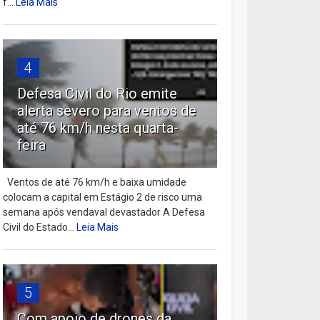
f...
Leia Mais
4
Defesa Civil do Rio emite
alerta severo para ventos de
até 76 km/h nesta quarta-
feira
Ventos de até 76 km/h e baixa umidade
colocam a capital em Estágio 2 de risco uma
semana após vendaval devastador A Defesa
Civil do Estado...
Leia Mais
5
Com apoio de drones da