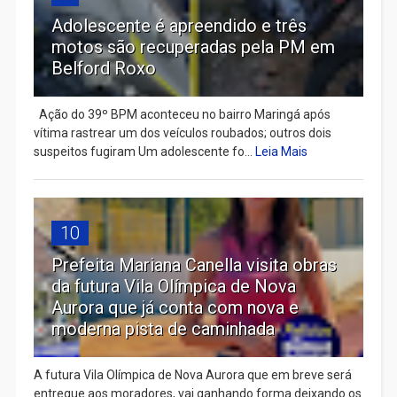
Adolescente é apreendido e três
motos são recuperadas pela PM em
Belford Roxo
Ação do 39º BPM aconteceu no bairro Maringá após
vítima rastrear um dos veículos roubados; outros dois
suspeitos fugiram Um adolescente fo...
Leia Mais
10
Prefeita Mariana Canella visita obras
da futura Vila Olímpica de Nova
Aurora que já conta com nova e
moderna pista de caminhada
A futura Vila Olímpica de Nova Aurora que em breve será
entregue aos moradores, vai ganhando forma deixando os