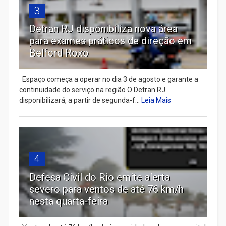
3
Detran RJ disponibiliza nova área
para exames práticos de direção em
Belford Roxo
Espaço começa a operar no dia 3 de agosto e garante a
continuidade do serviço na região O Detran RJ
disponibilizará, a partir de segunda-f...
Leia Mais
4
Defesa Civil do Rio emite alerta
severo para ventos de até 76 km/h
nesta quarta-feira