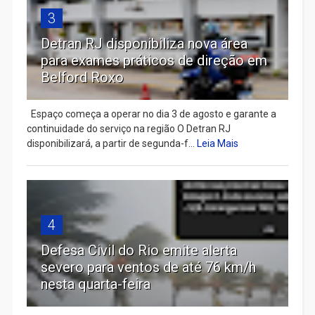
3
Detran RJ disponibiliza nova área
para exames práticos de direção em
Belford Roxo
Espaço começa a operar no dia 3 de agosto e garante a
continuidade do serviço na região O Detran RJ
disponibilizará, a partir de segunda-f...
Leia Mais
4
Defesa Civil do Rio emite alerta
severo para ventos de até 76 km/h
nesta quarta-feira