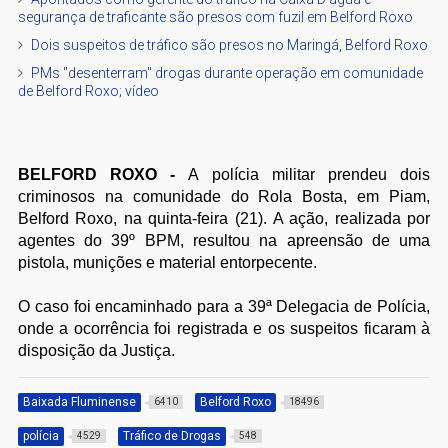
segurança de traficante são presos com fuzil em Belford Roxo
Dois suspeitos de tráfico são presos no Maringá, Belford Roxo
PMs "desenterram" drogas durante operação em comunidade
de Belford Roxo; vídeo
BELFORD ROXO -
A polícia militar prendeu dois
criminosos na comunidade do Rola Bosta, em Piam,
Belford Roxo, na quinta-feira (21). A ação, realizada por
agentes do 39º BPM, resultou na apreensão de uma
pistola, munições e material entorpecente.
O caso foi encaminhado para a 39ª Delegacia de Polícia,
onde a ocorrência foi registrada e os suspeitos ficaram à
disposição da Justiça.
Baixada Fluminense
Belford Roxo
6410
18496
polícia
Tráfico de Drogas
4529
548