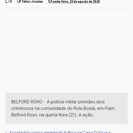
0
Editor Jonatan
sexta-feira, 22 de agosto de 2025
BELFORD ROXO - A polícia militar prendeu dois
criminosos na comunidade do Rola Bosta, em Piam,
Belford Roxo, na quinta-feira (21). A ação, ...
Apontados como gerente do tráfico na Caixa D’água e