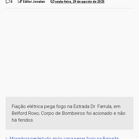
0
Editor Jonatan
sexta-feira, 29 de agosto de 2025
Fiação elétrica pega fogo na Estrada Dr. Farrula, em
Belford Roxo; Corpo de Bombeiros foi acionado e não
há feridos.
Moradora perde tudo após casa pegar fogo na Baixada