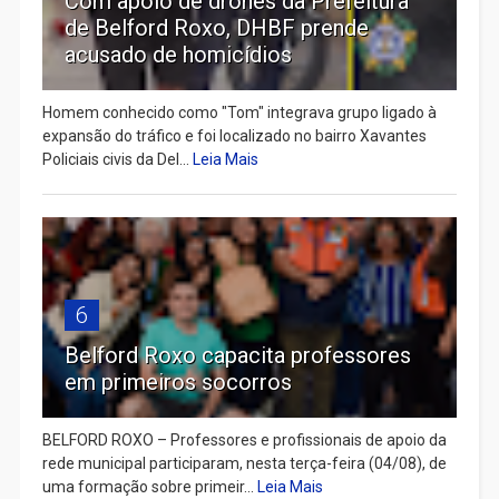
Com apoio de drones da Prefeitura
de Belford Roxo, DHBF prende
acusado de homicídios
Homem conhecido como "Tom" integrava grupo ligado à
expansão do tráfico e foi localizado no bairro Xavantes
Policiais civis da Del...
Leia Mais
6
Belford Roxo capacita professores
em primeiros socorros
BELFORD ROXO – Professores e profissionais de apoio da
rede municipal participaram, nesta terça-feira (04/08), de
uma formação sobre primeir...
Leia Mais