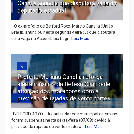
Canella anuncia que disputará vaga de
deputado estadual
​ O ex-prefeito de Belford Roxo, Márcio Canella (União
Brasil), anunciou nesta segunda-feira (3) que disputará
uma vaga na Assembleia Legi...
Leia Mais
9
Prefeita Mariana Canella reforça
alerta máximo da Defesa Civil pede
atenção dos moradores com a
previsão de rajadas de vento fortes
BELFORD ROXO – As aulas da rede municipal de ensino
foram suspensas nesta sexta-feira (07/08) devido à
previsão de rajadas de vento modera...
Leia Mais