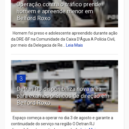
Operação contra o tráfico prende
homem e apreende menor em
Belford Roxo
Homem foi preso e adolescente apreendido durante ação
da DRE-BF na Comunidade da Caixa D’Água A Polícia Civil,
por meio da Delegacia de Re...
Leia Mais
3
Detran RJ disponibiliza nova área
para exames práticos de direção em
Belford Roxo
Espaço começa a operar no dia 3 de agosto e garante a
continuidade do serviço na região O Detran RJ