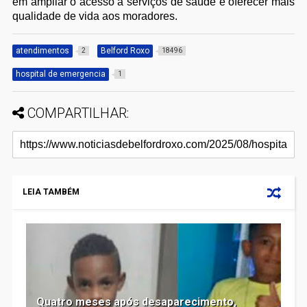
em ampliar o acesso a serviços de saúde e oferecer mais
qualidade de vida aos moradores.
atendimentos
Belford Roxo
2
18496
hospital de emergencia
1
COMPARTILHAR:
LEIA TAMBÉM
Quatro meses após desaparecimento,