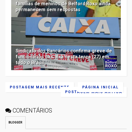
famílias de meninos de Belford Roxo ainda
permanecem sem respostas
Sindicato dos Bancários confirma greve de
funcionários da Caixa nesta terça (27) em
todo o Brasil
POSTAGEM MAIS RECENTE
PÁGINA INICIAL
POSTAGEM MAIS ANTIGA
COMENTÁRIOS
BLOGGER