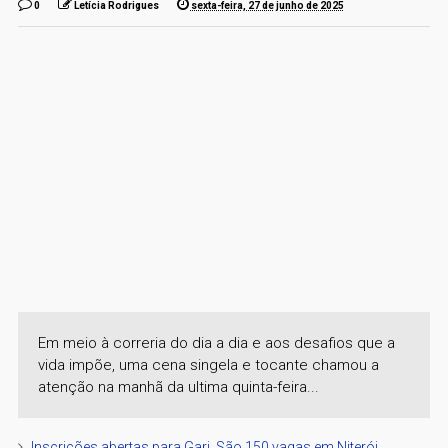
0
Letícia Rodrigues
sexta-feira, 27 de junho de 2025
Em meio à correria do dia a dia e aos desafios que a
vida impõe, uma cena singela e tocante chamou a
atenção na manhã da ultima quinta-feira...
Inscrições abertas para Gari. São 150 vagas em Niterói