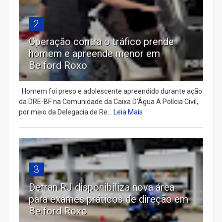
2
Operação contra o tráfico prende
homem e apreende menor em
Belford Roxo
Homem foi preso e adolescente apreendido durante ação
da DRE-BF na Comunidade da Caixa D’Água A Polícia Civil,
por meio da Delegacia de Re...
Leia Mais
3
Detran RJ disponibiliza nova área
para exames práticos de direção em
Belford Roxo