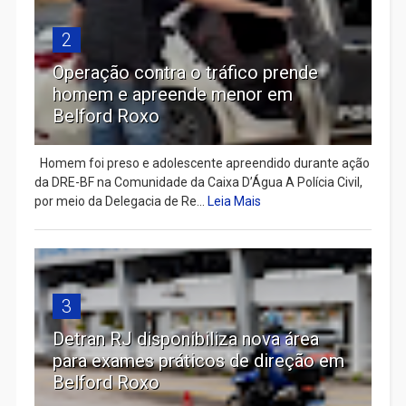
2
Operação contra o tráfico prende
homem e apreende menor em
Belford Roxo
Homem foi preso e adolescente apreendido durante ação
da DRE-BF na Comunidade da Caixa D’Água A Polícia Civil,
por meio da Delegacia de Re...
Leia Mais
3
Detran RJ disponibiliza nova área
para exames práticos de direção em
Belford Roxo