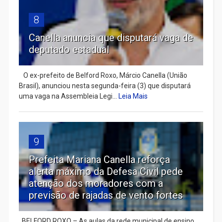
8
Canella anuncia que disputará vaga de
deputado estadual
​ O ex-prefeito de Belford Roxo, Márcio Canella (União
Brasil), anunciou nesta segunda-feira (3) que disputará
uma vaga na Assembleia Legi...
Leia Mais
9
Prefeita Mariana Canella reforça
alerta máximo da Defesa Civil pede
atenção dos moradores com a
previsão de rajadas de vento fortes
BELFORD ROXO – As aulas da rede municipal de ensino