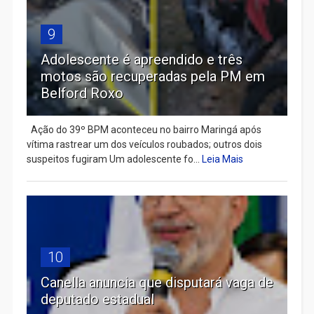
9
Adolescente é apreendido e três
motos são recuperadas pela PM em
Belford Roxo
Ação do 39º BPM aconteceu no bairro Maringá após
vítima rastrear um dos veículos roubados; outros dois
suspeitos fugiram Um adolescente fo...
Leia Mais
10
Canella anuncia que disputará vaga de
deputado estadual