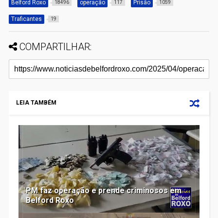
Belford Roxo
operação
Prisão
18496
117
1059
Traficantes
19
COMPARTILHAR:
LEIA TAMBÉM
PM faz operação e prende criminosos em
Belford Roxo