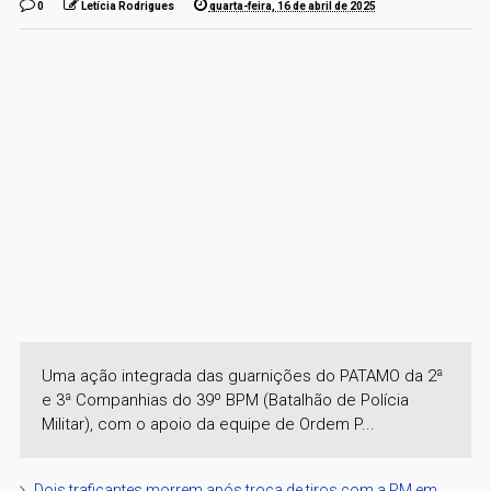
0
Letícia Rodrigues
quarta-feira, 16 de abril de 2025
Uma ação integrada das guarnições do PATAMO da 2ª
e 3ª Companhias do 39º BPM (Batalhão de Polícia
Militar), com o apoio da equipe de Ordem P...
Dois traficantes morrem após troca de tiros com a PM em