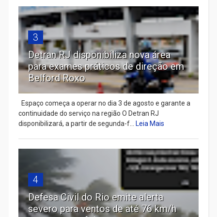
3
Detran RJ disponibiliza nova área
para exames práticos de direção em
Belford Roxo
Espaço começa a operar no dia 3 de agosto e garante a
continuidade do serviço na região O Detran RJ
disponibilizará, a partir de segunda-f...
Leia Mais
4
Defesa Civil do Rio emite alerta
severo para ventos de até 76 km/h