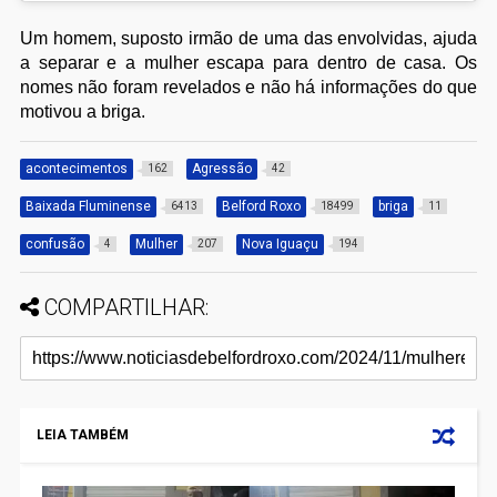
Um homem, suposto irmão de uma das envolvidas, ajuda
a separar e a mulher escapa para dentro de casa. Os
nomes não foram revelados e não há informações do que
motivou a briga.
acontecimentos
Agressão
162
42
Baixada Fluminense
Belford Roxo
briga
6413
18499
11
confusão
Mulher
Nova Iguaçu
4
207
194
COMPARTILHAR:
LEIA TAMBÉM