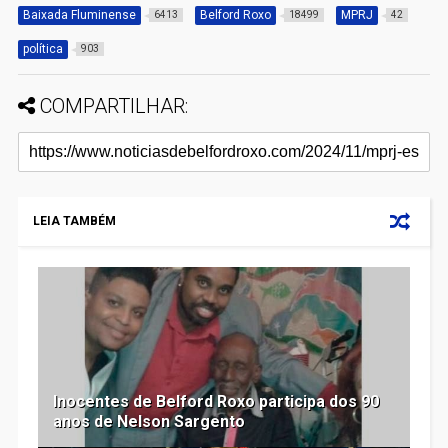
Baixada Fluminense
Belford Roxo
MPRJ
6413
18499
42
política
903
COMPARTILHAR:
LEIA TAMBÉM
Inocentes de Belford Roxo participa dos 90
anos de Nelson Sargento