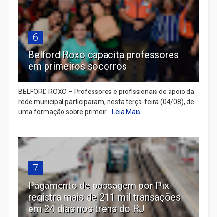
6
Belford Roxo capacita professores
em primeiros socorros
BELFORD ROXO – Professores e profissionais de apoio da
rede municipal participaram, nesta terça-feira (04/08), de
uma formação sobre primeir...
Leia Mais
7
Pagamento de passagem por Pix
registra mais de 211 mil transações
em 24 dias nos trens do RJ