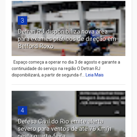
3
Detran RJ disponibiliza nova área
para exames práticos de direção em
Belford Roxo
Espaço começa a operar no dia 3 de agosto e garante a
continuidade do serviço na região O Detran RJ
disponibilizará, a partir de segunda-f...
Leia Mais
4
Defesa Civil do Rio emite alerta
severo para ventos de até 76 km/h
nesta quarta-feira