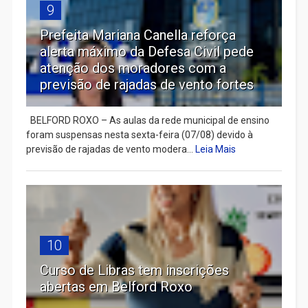
9
Prefeita Mariana Canella reforça
alerta máximo da Defesa Civil pede
atenção dos moradores com a
previsão de rajadas de vento fortes
BELFORD ROXO – As aulas da rede municipal de ensino
foram suspensas nesta sexta-feira (07/08) devido à
previsão de rajadas de vento modera...
Leia Mais
10
Curso de Libras tem inscrições
abertas em Belford Roxo