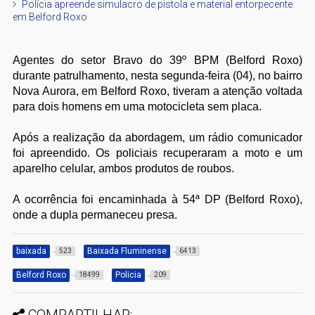
Polícia apreende simulacro de pistola e material entorpecente
em Belford Roxo
Agentes do setor Bravo do 39º BPM (Belford Roxo)
durante patrulhamento, nesta segunda-feira (04), no bairro
Nova Aurora, em Belford Roxo, tiveram a atenção voltada
para dois homens em uma motocicleta sem placa.
Após a realização da abordagem, um rádio comunicador
foi apreendido. Os policiais recuperaram a moto e um
aparelho celular, ambos produtos de roubos.
A ocorrência foi encaminhada à 54ª DP (Belford Roxo),
onde a dupla permaneceu presa.
baixada
Baixada Fluminense
523
6413
Belford Roxo
Policia
18499
209
COMPARTILHAR: