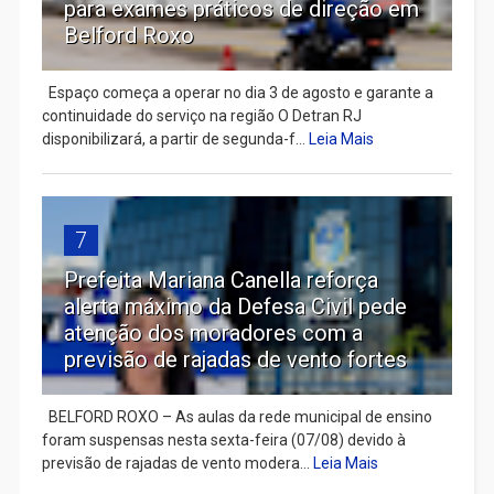
para exames práticos de direção em
Belford Roxo
Espaço começa a operar no dia 3 de agosto e garante a
continuidade do serviço na região O Detran RJ
disponibilizará, a partir de segunda-f...
Leia Mais
7
Prefeita Mariana Canella reforça
alerta máximo da Defesa Civil pede
atenção dos moradores com a
previsão de rajadas de vento fortes
BELFORD ROXO – As aulas da rede municipal de ensino
foram suspensas nesta sexta-feira (07/08) devido à
previsão de rajadas de vento modera...
Leia Mais