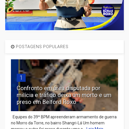
POSTAGENS POPULARES
1
Confronto em área disputada por
milícia e tráfico deixa um morto e um
preso em Belford Roxo
Equipes do 39º BPM apreenderam armamento de guerra
no Morro da Torre, no bairro Shangri-Lá Um homem
morreu e outro foi preso durante uma o...
Leia Mais