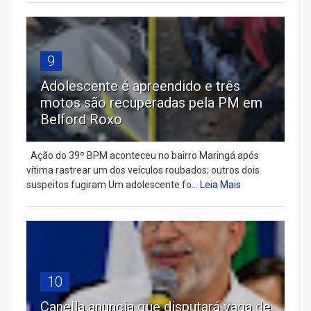
9
Adolescente é apreendido e três
motos são recuperadas pela PM em
Belford Roxo
Ação do 39º BPM aconteceu no bairro Maringá após
vítima rastrear um dos veículos roubados; outros dois
suspeitos fugiram Um adolescente fo...
Leia Mais
10
Canella anuncia que disputará vaga de