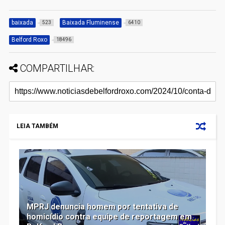
baixada
Baixada Fluminense
523
6410
Belford Roxo
18496
COMPARTILHAR:
LEIA TAMBÉM
MPRJ denuncia homem por tentativa de
homicídio contra equipe de reportagem em