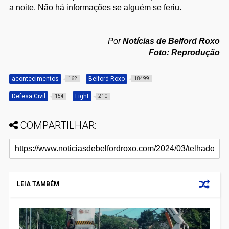
a noite. Não há informações se alguém se feriu.
Por
Notícias de Belford Roxo
Foto: Reprodução
acontecimentos
Belford Roxo
162
18499
Defesa Civil
Light
154
210
COMPARTILHAR:
LEIA TAMBÉM