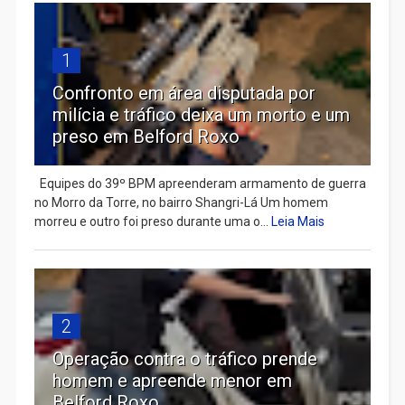
1
Confronto em área disputada por
milícia e tráfico deixa um morto e um
preso em Belford Roxo
Equipes do 39º BPM apreenderam armamento de guerra
no Morro da Torre, no bairro Shangri-Lá Um homem
morreu e outro foi preso durante uma o...
Leia Mais
2
Operação contra o tráfico prende
homem e apreende menor em
Belford Roxo