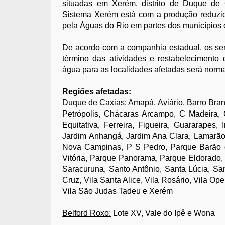
situadas em Xerém, distrito de Duque de
Sistema Xerém está com a produção reduzida
pela Águas do Rio em partes dos municípios
De acordo com a companhia estadual, os ser
término das atividades e restabelecimento 
água para as localidades afetadas será norma
Regiões afetadas:
Duque de Caxias:
Amapá, Aviário, Barro Bra
Petrópolis, Chácaras Arcampo, C Madeira,
Equitativa, Ferreira, Figueira, Guararapes
Jardim Anhangá, Jardim Ana Clara, Lamarão
Nova Campinas, P S Pedro, Parque Barão d
Vitória, Parque Panorama, Parque Eldorado,
Saracuruna, Santo Antônio, Santa Lúcia, San
Cruz, Vila Santa Alice, Vila Rosário, Vila Oper
Vila São Judas Tadeu e Xerém
Belford Roxo:
Lote XV, Vale do Ipê e Wona