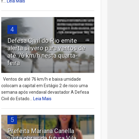
f...
Leia Mais
4
Defesa Civil do Rio emite
alerta severo para ventos de
até 76 km/h nesta quarta-
feira
Ventos de até 76 km/h e baixa umidade
colocam a capital em Estágio 2 de risco uma
semana após vendaval devastador A Defesa
Civil do Estado...
Leia Mais
5
Prefeita Mariana Canella
visita obras da futura Vila