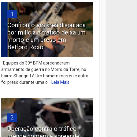
1
Confronto em área disputada
por milícia e tráfico deixa um
morto e um preso em
Belford Roxo
Equipes do 39º BPM apreenderam
armamento de guerra no Morro da Torre, no
bairro Shangri-Lá Um homem morreu e outro
foi preso durante uma o...
Leia Mais
2
Operação contra o tráfico
prende homem e apreende