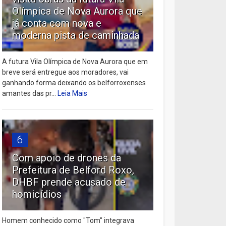
Olímpica de Nova Aurora que
já conta com nova e
moderna pista de caminhada
A futura Vila Olímpica de Nova Aurora que em
breve será entregue aos moradores, vai
ganhando forma deixando os belforroxenses
amantes das pr...
Leia Mais
6
Com apoio de drones da
Prefeitura de Belford Roxo,
DHBF prende acusado de
homicídios
Homem conhecido como "Tom" integrava