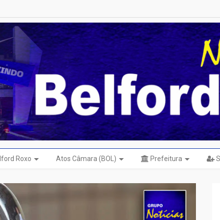
elford Roxo
Atos Câmara (BOL)
Prefeitura
S