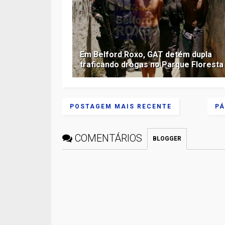
Em Belford Roxo, GAT detém dupla
traficando drogas no Parque Floresta
POSTAGEM MAIS RECENTE
PÁ
COMENTÁRIOS
BLOGGER