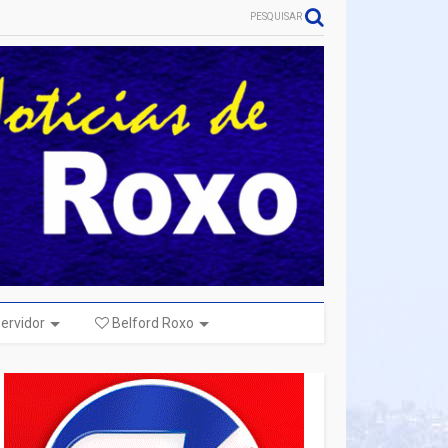
PESQUISAR
ervidor
Belford Roxo