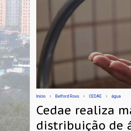
Início
Belford Roxo
CEDAE
água
Cedae realiza 
distribuição de