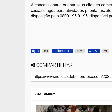
A concessionária orienta seus clientes comer
caixas d’água para atividades prioritárias, at
disposição pelo 0800 195 0 195, disponível 
água
Belford Roxo
CEDAE
164
18494
198
COMPARTILHAR:
LEIA TAMBÉM