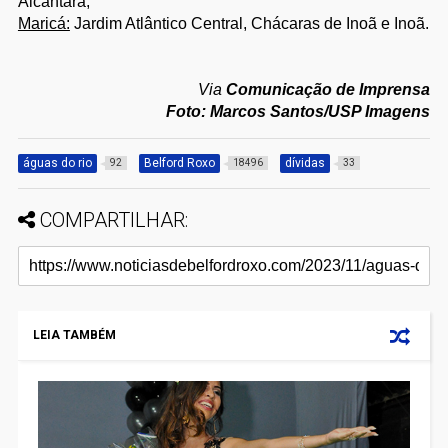
Alcântara;
Maricá:
Jardim Atlântico Central, Chácaras de Inoã e Inoã.
Via
Comunicação de Imprensa
Foto: Marcos Santos/USP Imagens
águas do rio
Belford Roxo
dívidas
92
18496
33
COMPARTILHAR:
LEIA TAMBÉM