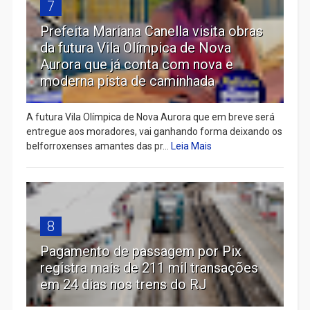
7
Prefeita Mariana Canella visita obras
da futura Vila Olímpica de Nova
Aurora que já conta com nova e
moderna pista de caminhada
A futura Vila Olímpica de Nova Aurora que em breve será
entregue aos moradores, vai ganhando forma deixando os
belforroxenses amantes das pr...
Leia Mais
8
Pagamento de passagem por Pix
registra mais de 211 mil transações
em 24 dias nos trens do RJ