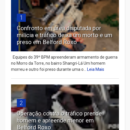
1
Confronto em área disputada por
milícia e tráfico deixa um morto e um
preso em Belford Roxo
Equipes do 39º BPM apreenderam armamento de guerra
no Morro da Torre, no bairro Shangri-Lá Um homem
morreu e outro foi preso durante uma o...
Leia Mais
2
Operação contra o tráfico prende
homem e apreende menor em
Belford Roxo