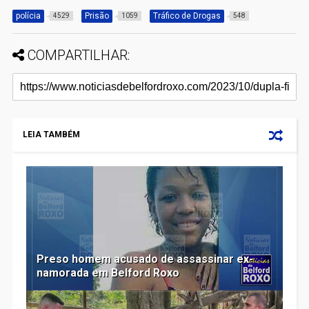
polícia
Prisão
Tráfico de Drogas
4529
1059
548
COMPARTILHAR:
LEIA TAMBÉM
Preso homem acusado de assassinar ex-
namorada em Belford Roxo