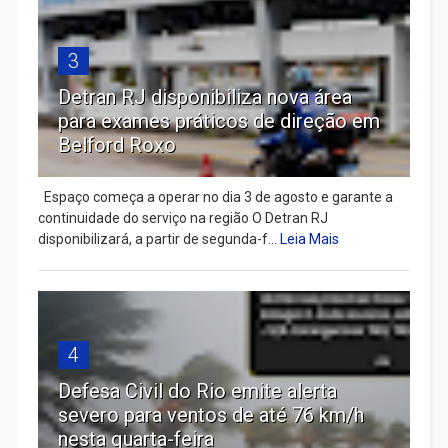
3
Detran RJ disponibiliza nova área
para exames práticos de direção em
Belford Roxo
Espaço começa a operar no dia 3 de agosto e garante a
continuidade do serviço na região O Detran RJ
disponibilizará, a partir de segunda-f...
Leia Mais
4
Defesa Civil do Rio emite alerta
severo para ventos de até 76 km/h
nesta quarta-feira