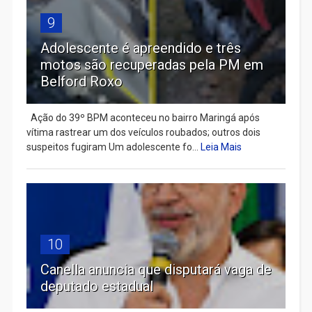
9
Adolescente é apreendido e três
motos são recuperadas pela PM em
Belford Roxo
Ação do 39º BPM aconteceu no bairro Maringá após
vítima rastrear um dos veículos roubados; outros dois
suspeitos fugiram Um adolescente fo...
Leia Mais
10
Canella anuncia que disputará vaga de
deputado estadual