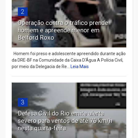
2
Operação contra o tráfico prende
homem e apreende menor em
Belford Roxo
Homem foi preso e adolescente apreendido durante ação
da DRE-BF na Comunidade da Caixa D’Água A Polícia Civil,
por meio da Delegacia de Re...
Leia Mais
3
Defesa Civil do Rio emite alerta
severo para ventos de até 76 km/h
nesta quarta-feira