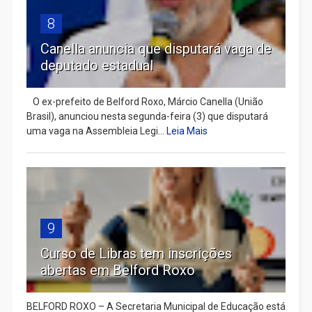
8
Canella anuncia que disputará vaga de
deputado estadual
​ O ex-prefeito de Belford Roxo, Márcio Canella (União
Brasil), anunciou nesta segunda-feira (3) que disputará
uma vaga na Assembleia Legi...
Leia Mais
9
Curso de Libras tem inscrições
abertas em Belford Roxo
BELFORD ROXO – A Secretaria Municipal de Educação está