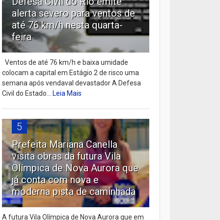
Defesa Civil do Rio emite
alerta severo para ventos de
até 76 km/h nesta quarta-
feira
Ventos de até 76 km/h e baixa umidade
colocam a capital em Estágio 2 de risco uma
semana após vendaval devastador A Defesa
Civil do Estado...
Leia Mais
5
Prefeita Mariana Canella
visita obras da futura Vila
Olímpica de Nova Aurora que
já conta com nova e
moderna pista de caminhada
A futura Vila Olímpica de Nova Aurora que em