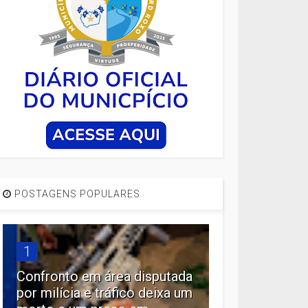
POSTAGENS POPULARES
1
Confronto em área disputada
por milícia e tráfico deixa um