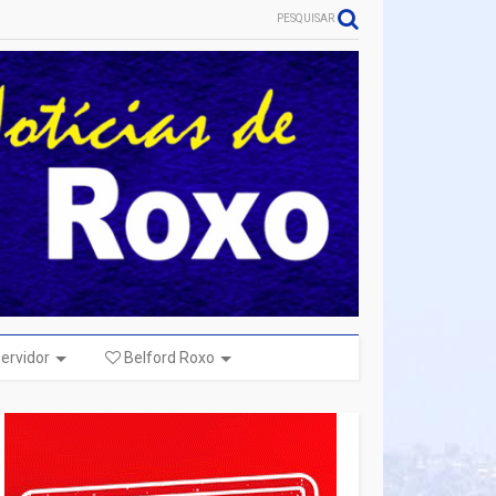
PESQUISAR
ervidor
Belford Roxo