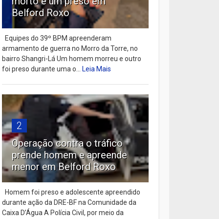
morto e um preso em
Belford Roxo
Equipes do 39º BPM apreenderam
armamento de guerra no Morro da Torre, no
bairro Shangri-Lá Um homem morreu e outro
foi preso durante uma o...
Leia Mais
2
Operação contra o tráfico
prende homem e apreende
menor em Belford Roxo
Homem foi preso e adolescente apreendido
durante ação da DRE-BF na Comunidade da
Caixa D’Água A Polícia Civil, por meio da