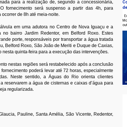
omada para a realização de, segundo a concessionária,
Co
de
 O fornecimento será suspenso a partir das 4h, para
a ocorrer de 8h até meia-noite.
Eq
Mo
ou
válvula em uma adutora no Centro de Nova Iguaçu e a
a no bairro Jardim Redentor, em Belford Roxo. Estes
ande porte, responsáveis por transportar a água tratada
çu, Belford Roxo, São João de Meriti e Duque de Caxias,
o nesta quinta-feira para a execução das intervenções.
nto nestas regiões será restabelecido após a conclusão
o fornecimento poderá levar até 72 horas, especialmente
as. Neste sentido, a Águas do Rio orienta clientes
s a reservarem a água de cisternas e caixas d’água para
seja regularizada.
Glaucia, Pauline, Santa Amélia, São Vicente, Redentor,