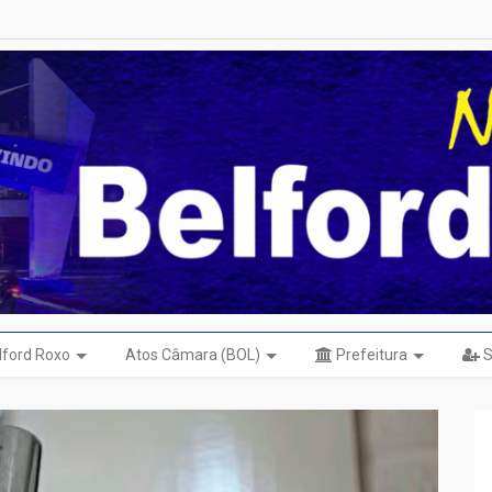
elford Roxo
Atos Câmara (BOL)
Prefeitura
S