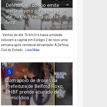
Defesa Civil do Rio emite
alerta severo para ventos de
até 76 km/h nesta quarta-
feira
Ventos de até 76 km/h e baixa umidade
colocam a capital em Estágio 2 de risco uma
semana após vendaval devastador A Defesa
Civil do Estado...
Leia Mais
5
Com apoio de drones da
Prefeitura de Belford Roxo,
DHBF prende acusado de
homicídios