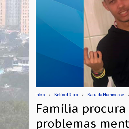
Início
Belford Roxo
Baixada Fluminense
Família procura
problemas ment