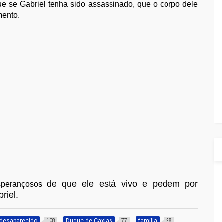
que se Gabriel tenha sido assassinado, que o corpo dele
mento.
de que ele está vivo e
pedem por
esperançosos
riel.
desaparecido
Duque de Caxias
família
108
77
28