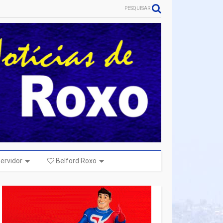
PESQUISAR
ervidor
Belford Roxo