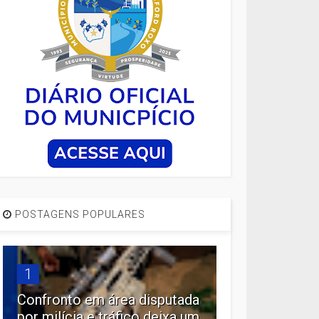
POSTAGENS POPULARES
1
Confronto em área disputada
por milícia e tráfico deixa um