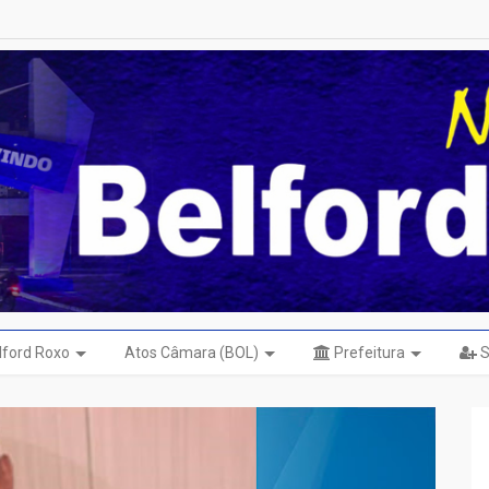
elford Roxo
Atos Câmara (BOL)
Prefeitura
S