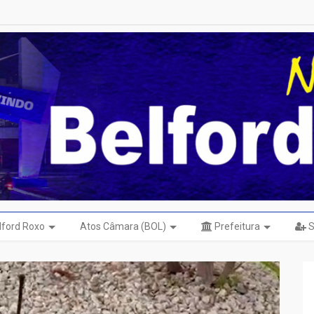
elford Roxo
Atos Câmara (BOL)
Prefeitura
S