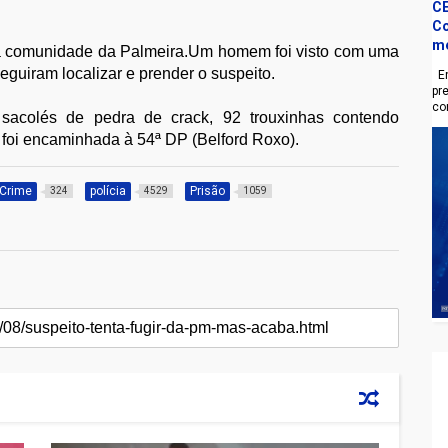
CE
Co
m
a comunidade da Palmeira.Um homem foi visto com uma
eguiram localizar e prender o suspeito.
En
pr
co
 sacolés de pedra de crack, 92 trouxinhas contendo
 foi encaminhada à 54ª DP (Belford Roxo).
Crime
polícia
Prisão
324
4529
1059