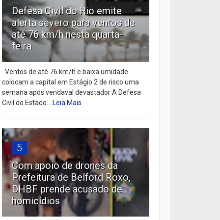
Defesa Civil do Rio emite
alerta severo para ventos de
até 76 km/h nesta quarta-
feira
Ventos de até 76 km/h e baixa umidade
colocam a capital em Estágio 2 de risco uma
semana após vendaval devastador A Defesa
Civil do Estado...
Leia Mais
5
Com apoio de drones da
Prefeitura de Belford Roxo,
DHBF prende acusado de
homicídios