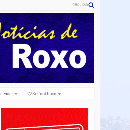
PESQUISAR
ervidor
Belford Roxo