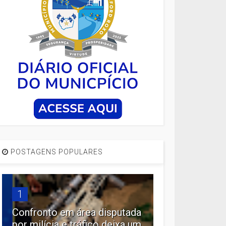
POSTAGENS POPULARES
1
Confronto em área disputada
por milícia e tráfico deixa um