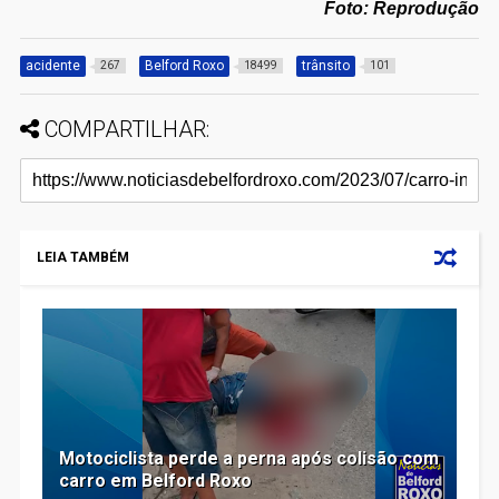
Foto: Reprodução
acidente
Belford Roxo
trânsito
267
18499
101
COMPARTILHAR:
LEIA TAMBÉM
Motociclista perde a perna após colisão com
carro em Belford Roxo