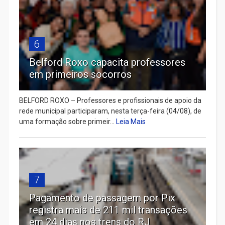
6
Belford Roxo capacita professores
em primeiros socorros
BELFORD ROXO – Professores e profissionais de apoio da
rede municipal participaram, nesta terça-feira (04/08), de
uma formação sobre primeir...
Leia Mais
7
Pagamento de passagem por Pix
registra mais de 211 mil transações
em 24 dias nos trens do RJ