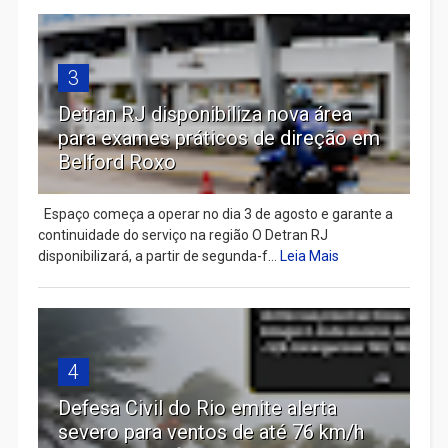
3
Detran RJ disponibiliza nova área
para exames práticos de direção em
Belford Roxo
Espaço começa a operar no dia 3 de agosto e garante a
continuidade do serviço na região O Detran RJ
disponibilizará, a partir de segunda-f...
Leia Mais
4
Defesa Civil do Rio emite alerta
severo para ventos de até 76 km/h