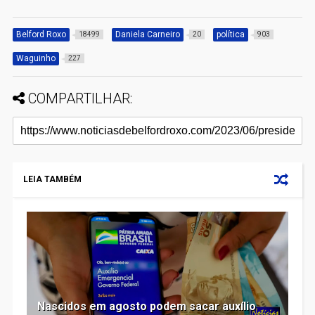
Belford Roxo
Daniela Carneiro
política
18499
20
903
Waguinho
227
COMPARTILHAR:
LEIA TAMBÉM
Nascidos em agosto podem sacar auxílio